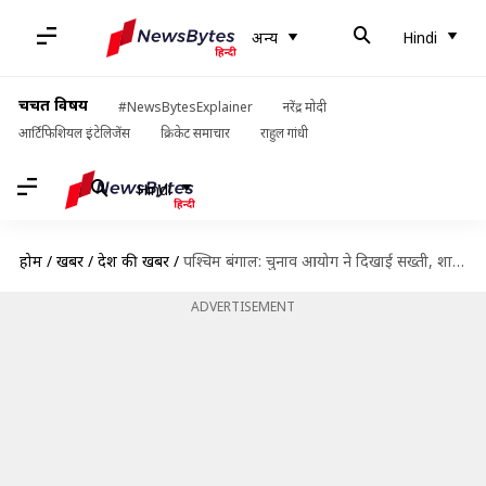
अन्य
Hindi
चर्चित विषय
#NewsBytesExplainer
नरेंद्र मोदी
आर्टिफिशियल इंटेलिजेंस
क्रिकेट समाचार
राहुल गांधी
Hindi
होम
/
खबरें
/
देश की खबरें
/
पश्चिम बंगाल: चुनाव आयोग ने दिखाई सख्ती, शाम 7 बजे बाद रैली और जनसभा पर रोक
ADVERTISEMENT