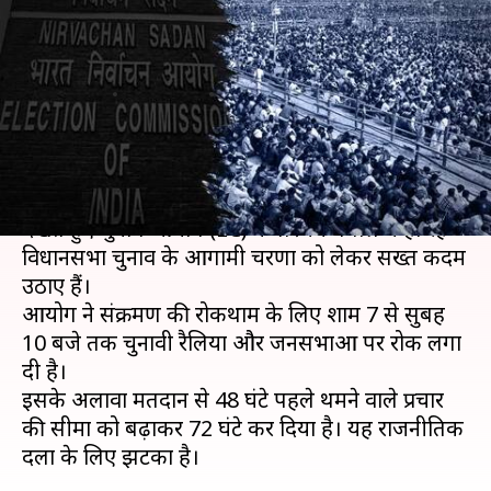
दिखाई सख्ती, शाम 7 बजे बाद रैली
और जनसभा पर रोक
लेखन
Apr 16, 2021
08:41 pm
भारत शर्मा
क्या है खबर?
देश में कोरोना वायरस महामारी की भयावह स्थिति को
देखते हुए चुनाव आयोग (EC) ने पश्चिम बंगाल में हो रहे
विधानसभा चुनाव के आगामी चरणों को लेकर सख्त कदम
उठाए हैं।
आयोग ने संक्रमण की रोकथाम के लिए शाम 7 से सुबह
10 बजे तक चुनावी रैलियों और जनसभाओं पर रोक लगा
दी है।
इसके अलावा मतदान से 48 घंटे पहले थमने वाले प्रचार
की सीमा को बढ़ाकर 72 घंटे कर दिया है। यह राजनीतिक