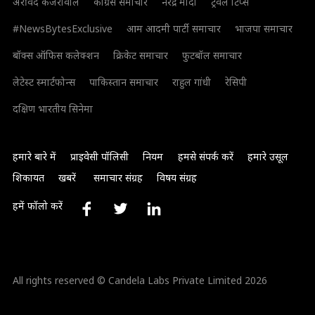
अरविंद केजरीवाल
कांग्रेस समाचार
नरेंद्र मोदी
ट्रैवल टिप्स
#NewsBytesExclusive
आम आदमी पार्टी समाचार
भाजपा समाचार
बॉक्स ऑफिस कलेक्शन
क्रिकेट समाचार
फुटबॉल समाचार
लेटेस्ट स्मार्टफोन्स
पाकिस्तान समाचार
राहुल गांधी
रेसिपी
दक्षिण भारतीय सिनेमा
हमारे बारे में
प्राइवेसी पॉलिसी
नियम
हमसे संपर्क करें
हमारे उसूल
शिकायत
खबरें
समाचार संग्रह
विषय संग्रह
हमें फॉलो करें
All rights reserved © Candela Labs Private Limited 2026