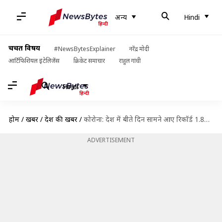
अन्य
Hindi
चर्चित विषय
#NewsBytesExplainer
नरेंद्र मोदी
आर्टिफिशियल इंटेलिजेंस
क्रिकेट समाचार
राहुल गांधी
Hindi
होम
/
खबरें
/
देश की खबरें
/
कोरोना: देश में बीते दिन सामने आए रिकॉर्ड 1.84 लाख मामले, 1,000 से ज्यादा मौतें
ADVERTISEMENT