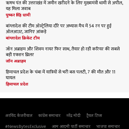
ऋषभ पंत की उत्तराखंड में जमीन खरीदने के लिए मुख्यमंत्री धामी से अपील,
यह मिला जवाब
पुष्कर सिंह धामी
बांग्लादेश की टीम ऑस्ट्रेलिया दौरे पर अभ्यास मैच में 54 रन पर हुई
ऑलआउट, जानिए आंकड़े
बांग्लादेश क्रिकेट टीम
जॉन अब्राहम और शिवम नायर फिर साथ, तैयार हो रही करियर की सबसे
बड़ी एक्शन थ्रिलर
जॉन अब्राहम
हिमाचल प्रदेश के चंबा में यात्रियों से भरी बस पलटी, 7 की मौत और 11
घायल
हिमाचल प्रदेश
अरविंद केजरीवाल
कांग्रेस समाचार
नरेंद्र मोदी
ट्रैवल टिप्स
#NewsBytesExclusive
आम आदमी पार्टी समाचार
भाजपा समाचार