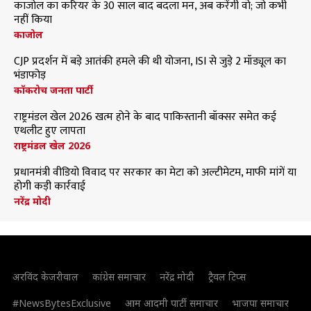
काजोल का करियर के 30 साल बाद बदला मन, अब करेंगी वो; जो कभी
नहीं किया
काजोल
CJP प्रदर्शन में बड़े आतंकी हमले की थी योजना, ISI से जुड़े 2 मॉड्यूल का
भंडाफोड़
कॉकरोच जनता पार्टी
राष्ट्रमंडल खेल 2026 खत्म होने के बाद पाकिस्तानी बॉक्सर समेत कई
एथलीट हुए लापता
राष्ट्रमंडल खेल 2026
प्रधानमंत्री वीडियो विवाद पर सरकार का मेटा को अल्टीमेटम, माफी मांगें या
होगी कड़ी कार्रवाई
नरेंद्र मोदी
अरविंद केजरीवाल
कांग्रेस समाचार
नरेंद्र मोदी
ट्रैवल टिप्स
#NewsBytesExclusive
आम आदमी पार्टी समाचार
भाजपा समाचार