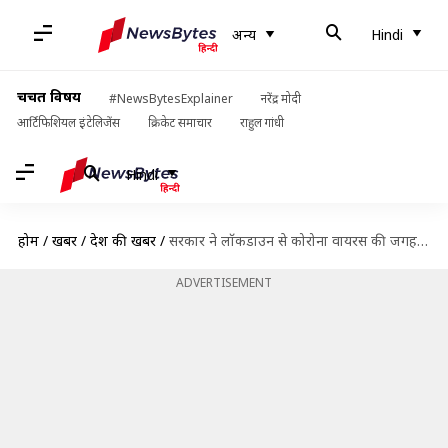
अन्य
Hindi
चर्चित विषय
#NewsBytesExplainer
नरेंद्र मोदी
आर्टिफिशियल इंटेलिजेंस
क्रिकेट समाचार
राहुल गांधी
Hindi
होम
/
खबरें
/
देश की खबरें
/
सरकार ने लॉकडाउन से कोरोना वायरस की जगह अर्थव्यवस्था को धराशाही कर दिया- राजीव बजाज
ADVERTISEMENT