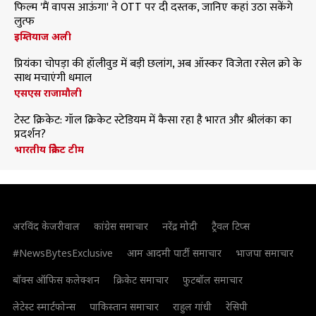
फिल्म 'मैं वापस आऊंगा' ने OTT पर दी दस्तक, जानिए कहां उठा सकेंगे
लुत्फ
इम्तियाज अली
प्रियंका चोपड़ा की हॉलीवुड में बड़ी छलांग, अब ऑस्कर विजेता रसेल क्रो के
साथ मचाएंगी धमाल
एसएस राजामौली
टेस्ट क्रिकेट: गॉल क्रिकेट स्टेडियम में कैसा रहा है भारत और श्रीलंका का
प्रदर्शन?
भारतीय क्रिकेट टीम
अरविंद केजरीवाल
कांग्रेस समाचार
नरेंद्र मोदी
ट्रैवल टिप्स
#NewsBytesExclusive
आम आदमी पार्टी समाचार
भाजपा समाचार
बॉक्स ऑफिस कलेक्शन
क्रिकेट समाचार
फुटबॉल समाचार
लेटेस्ट स्मार्टफोन्स
पाकिस्तान समाचार
राहुल गांधी
रेसिपी