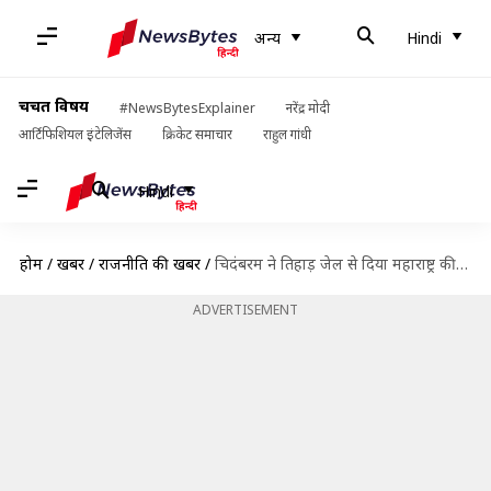
अन्य
Hindi
चर्चित विषय
#NewsBytesExplainer
नरेंद्र मोदी
आर्टिफिशियल इंटेलिजेंस
क्रिकेट समाचार
राहुल गांधी
Hindi
होम
/
खबरें
/
राजनीति की खबरें
/
चिदंबरम ने तिहाड़ जेल से दिया महाराष्ट्र की नई सरकार को संदेश, जानें क्या कहा
ADVERTISEMENT