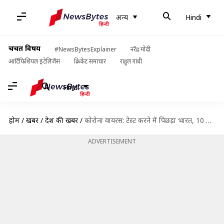
अन्य
Hindi
चर्चित विषय
#NewsBytesExplainer
नरेंद्र मोदी
आर्टिफिशियल इंटेलिजेंस
क्रिकेट समाचार
राहुल गांधी
Hindi
होम
/
खबरें
/
देश की खबरें
/
कोरोना वायरस: टेस्ट करने में पिछड़ा भारत, 10 लाख लोगों पर किए महज 32 टेस्ट
ADVERTISEMENT