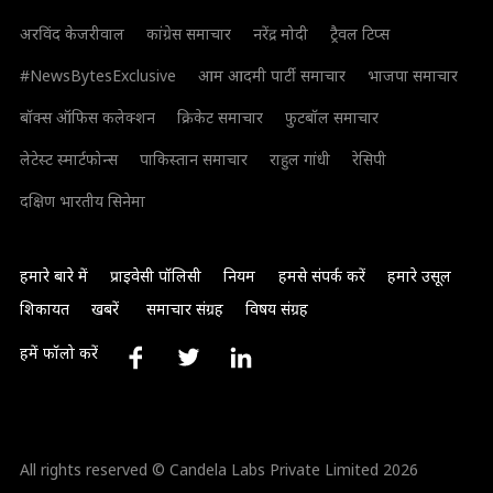
अरविंद केजरीवाल
कांग्रेस समाचार
नरेंद्र मोदी
ट्रैवल टिप्स
#NewsBytesExclusive
आम आदमी पार्टी समाचार
भाजपा समाचार
बॉक्स ऑफिस कलेक्शन
क्रिकेट समाचार
फुटबॉल समाचार
लेटेस्ट स्मार्टफोन्स
पाकिस्तान समाचार
राहुल गांधी
रेसिपी
दक्षिण भारतीय सिनेमा
हमारे बारे में
प्राइवेसी पॉलिसी
नियम
हमसे संपर्क करें
हमारे उसूल
शिकायत
खबरें
समाचार संग्रह
विषय संग्रह
हमें फॉलो करें
All rights reserved © Candela Labs Private Limited 2026