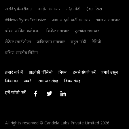
अरविंद केजरीवाल
कांग्रेस समाचार
नरेंद्र मोदी
ट्रैवल टिप्स
#NewsBytesExclusive
आम आदमी पार्टी समाचार
भाजपा समाचार
बॉक्स ऑफिस कलेक्शन
क्रिकेट समाचार
फुटबॉल समाचार
लेटेस्ट स्मार्टफोन्स
पाकिस्तान समाचार
राहुल गांधी
रेसिपी
दक्षिण भारतीय सिनेमा
हमारे बारे में
प्राइवेसी पॉलिसी
नियम
हमसे संपर्क करें
हमारे उसूल
शिकायत
खबरें
समाचार संग्रह
विषय संग्रह
हमें फॉलो करें
All rights reserved © Candela Labs Private Limited 2026