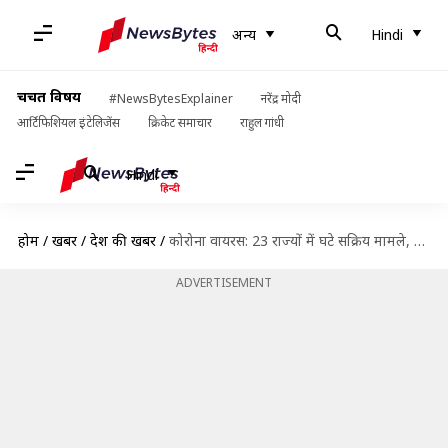
अन्य
Hindi
चर्चित विषय
#NewsBytesExplainer
नरेंद्र मोदी
आर्टिफिशियल इंटेलिजेंस
क्रिकेट समाचार
राहुल गांधी
Hindi
होम
/
खबरें
/
देश की खबरें
/
कोरोना वायरस: 23 राज्यों में घटे सक्रिय मामले, लेकिन केरल में लगातार बिगड़ रही स्थिति
ADVERTISEMENT