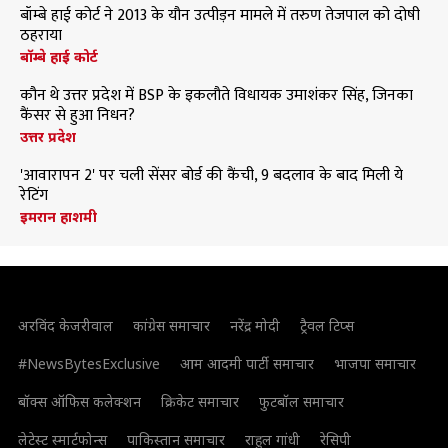
बॉम्बे हाई कोर्ट ने 2013 के यौन उत्पीड़न मामले में तरुण तेजपाल को दोषी
ठहराया
बॉम्बे हाई कोर्ट
कौन थे उत्तर प्रदेश में BSP के इकलौते विधायक उमाशंकर सिंह, जिनका
कैंसर से हुआ निधन?
उत्तर प्रदेश
'आवारापन 2' पर चली सेंसर बोर्ड की कैंची, 9 बदलाव के बाद मिली ये
रेटिंग
इमरान हाशमी
अरविंद केजरीवाल
कांग्रेस समाचार
नरेंद्र मोदी
ट्रैवल टिप्स
#NewsBytesExclusive
आम आदमी पार्टी समाचार
भाजपा समाचार
बॉक्स ऑफिस कलेक्शन
क्रिकेट समाचार
फुटबॉल समाचार
लेटेस्ट स्मार्टफोन्स
पाकिस्तान समाचार
राहुल गांधी
रेसिपी