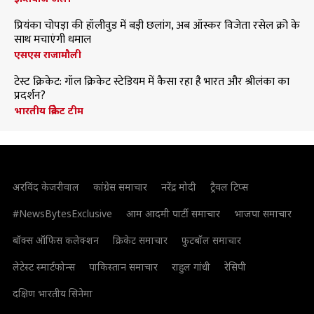
प्रियंका चोपड़ा की हॉलीवुड में बड़ी छलांग, अब ऑस्कर विजेता रसेल क्रो के
साथ मचाएंगी धमाल
एसएस राजामौली
टेस्ट क्रिकेट: गॉल क्रिकेट स्टेडियम में कैसा रहा है भारत और श्रीलंका का
प्रदर्शन?
भारतीय क्रिकेट टीम
अरविंद केजरीवाल
कांग्रेस समाचार
नरेंद्र मोदी
ट्रैवल टिप्स
#NewsBytesExclusive
आम आदमी पार्टी समाचार
भाजपा समाचार
बॉक्स ऑफिस कलेक्शन
क्रिकेट समाचार
फुटबॉल समाचार
लेटेस्ट स्मार्टफोन्स
पाकिस्तान समाचार
राहुल गांधी
रेसिपी
दक्षिण भारतीय सिनेमा