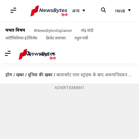
अन्य
Hindi
चर्चित विषय
#NewsBytesExplainer
नरेंद्र मोदी
आर्टिफिशियल इंटेलिजेंस
क्रिकेट समाचार
राहुल गांधी
Hindi
होम
/
खबरें
/
दुनिया की खबरें
/
बालाकोट एयर स्ट्राइक के बाद अफगानिस्तान में ट्रेनिंग ले रहे पाकिस्तानी आतंकी
ADVERTISEMENT