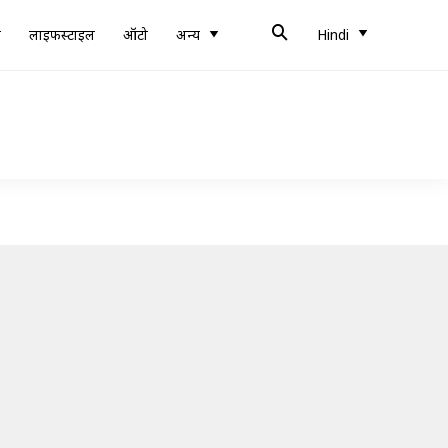
ब
लाइफस्टाइल
ऑटो
अन्य
Hindi