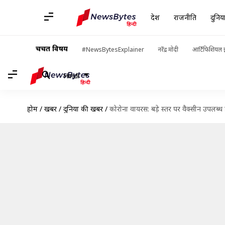
देश
राजनीति
दुनिय
चर्चित विषय
#NewsBytesExplainer
नरेंद्र मोदी
आर्टिफिशियल इ
Hindi
होम
/
खबरें
/
दुनिया की खबरें
/
कोरोना वायरस: बड़े स्तर पर वैक्सीन उपलब्