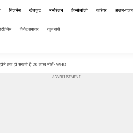
ा
बिज़नेस
खेलकूद
मनोरंजन
टेक्नोलॉजी
करियर
अजब-गज
ंटेलिजेंस
क्रिकेट समाचार
राहुल गांधी
ध होने तक हो सकती हैं 20 लाख मौतें- WHO
ADVERTISEMENT