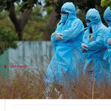
कोरोना वायरस: बड़े स्तर पर वैक्सीन 
लेखन
Sep 26, 2020
01:15 pm
प्रमोद कुमार
क्या है खबर?
दुनियाभर में लगभग 10 लाख लोगों की जान ले चुके कोरोना 
संगठन का कहना है कि जब तक बड़े स्तर पर कोरोना की सफल 
कोरोना संकट
लोगों और देशों को साथ मिलकर करना होगा क
शुक्रवार को मीडिया से बात करते हुए संगठन के आपातकालीन कार
सकता है।"
उन्होंने आगे कहा कि अभी तक लगभग 10 लाख लोगों की मौत ह