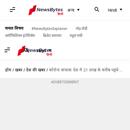
अन्य
Hindi
चर्चित विषय
#NewsBytesExplainer
नरेंद्र मोदी
आर्टिफिशियल इंटेलिजेंस
क्रिकेट समाचार
राहुल गांधी
Hindi
होम
/
खबरें
/
देश की खबरें
/
कोरोना वायरस: देश में 21 लाख के करीब पहुंचे मामले, बीते 24 घंटों में 933 मौतें
ADVERTISEMENT