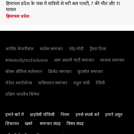
हिमाचल प्रदेश के चंबा में यात्रियों से भरी बस पलटी, 7 की मौत और 11
घायल
हिमाचल प्रदेश
अरविंद केजरीवाल
कांग्रेस समाचार
नरेंद्र मोदी
ट्रैवल टिप्स
#NewsBytesExclusive
आम आदमी पार्टी समाचार
भाजपा समाचार
बॉक्स ऑफिस कलेक्शन
क्रिकेट समाचार
फुटबॉल समाचार
लेटेस्ट स्मार्टफोन्स
पाकिस्तान समाचार
राहुल गांधी
रेसिपी
दक्षिण भारतीय सिनेमा
हमारे बारे में
प्राइवेसी पॉलिसी
नियम
हमसे संपर्क करें
हमारे उसूल
शिकायत
खबरें
समाचार संग्रह
विषय संग्रह