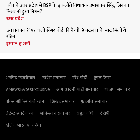
कौन थे उत्तर प्रदेश में BSP के इकलौते विधायक उमाशंकर सिंह, जिनका
कैंसर से हुआ निधन?
उत्तर प्रदेश
'आवारापन 2' पर चली सेंसर बोर्ड की कैंची, 9 बदलाव के बाद मिली ये
रेटिंग
इमरान हाशमी
अरविंद केजरीवाल
कांग्रेस समाचार
नरेंद्र मोदी
ट्रैवल टिप्स
#NewsBytesExclusive
आम आदमी पार्टी समाचार
भाजपा समाचार
बॉक्स ऑफिस कलेक्शन
क्रिकेट समाचार
फुटबॉल समाचार
लेटेस्ट स्मार्टफोन्स
पाकिस्तान समाचार
राहुल गांधी
रेसिपी
दक्षिण भारतीय सिनेमा