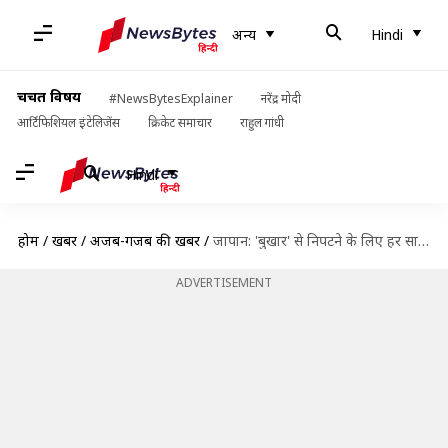
अन्य
Hindi
चर्चित विषय
#NewsBytesExplainer
नरेंद्र मोदी
आर्टिफिशियल इंटेलिजेंस
क्रिकेट समाचार
राहुल गांधी
Hindi
होम
/
खबरें
/
अजब-गजब की खबरें
/
जापान: 'बुखार' से निपटने के लिए हर साल देवदार और सरू के 70,000 पेड़ काटेगी सरकार
ADVERTISEMENT