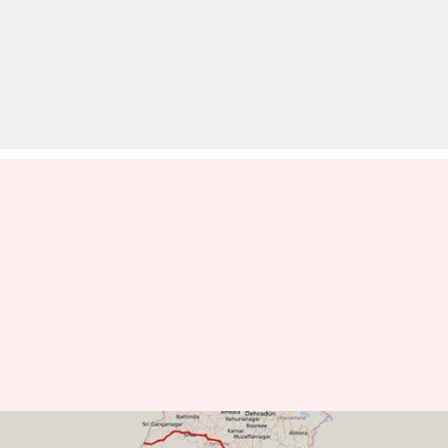
सौहार्द के सफर पर अख्तर, 'ओम' की