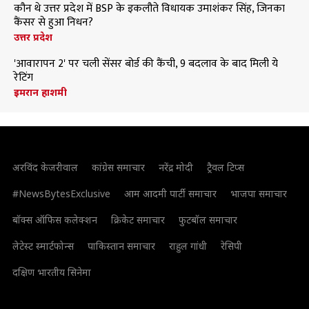
कौन थे उत्तर प्रदेश में BSP के इकलौते विधायक उमाशंकर सिंह, जिनका
कैंसर से हुआ निधन?
उत्तर प्रदेश
'आवारापन 2' पर चली सेंसर बोर्ड की कैंची, 9 बदलाव के बाद मिली ये
रेटिंग
इमरान हाशमी
अरविंद केजरीवाल
कांग्रेस समाचार
नरेंद्र मोदी
ट्रैवल टिप्स
#NewsBytesExclusive
आम आदमी पार्टी समाचार
भाजपा समाचार
बॉक्स ऑफिस कलेक्शन
क्रिकेट समाचार
फुटबॉल समाचार
लेटेस्ट स्मार्टफोन्स
पाकिस्तान समाचार
राहुल गांधी
रेसिपी
दक्षिण भारतीय सिनेमा