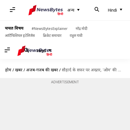
अन्य
Hindi
चर्चित विषय
#NewsBytesExplainer
नरेंद्र मोदी
आर्टिफिशियल इंटेलिजेंस
क्रिकेट समाचार
राहुल गांधी
Hindi
होम
/
खबरें
/
अजब-गजब की खबरें
/
सौहार्द के सफर पर अख्तर, 'ओम' की आकृति बनाने के लिए करेंगे हजारों किलोमीटर की यात्रा
ADVERTISEMENT