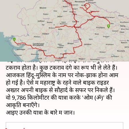
आकृति बनाने के लिए करेंगे हजारों
किलोमीटर की यात्रा
लेखन
Nov 05, 2019
01:29 pm
प्रदीप मौर्य
क्या है खबर?
भारत में हिंदुओं के बाद सबसे ज़्यादा मुस्लिम आबादी है।
कई बार गलतफ़हमी की वजह से इन दोनों समुदायों में
टकराव होता है। कुछ टकराव दंगे का रूप भी ले लेते हैं।
आजकल हिंदू-मुस्लिम के नाम पर नोक-झोंक होना आम
हो गई है। ऐसे में महाराष्ट्र के रहने वाले बाइक राइडर
अख्तर अपनी बाइक से सौहार्द के सफर पर निकले हैं।
वो 9,786 किलोमीटर की यात्रा करके 'ओम (ॐ)' की
आकृति बनाएँगे।