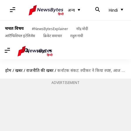
अन्य
Hindi
चर्चित विषय
#NewsBytesExplainer
नरेंद्र मोदी
आर्टिफिशियल इंटेलिजेंस
क्रिकेट समाचार
राहुल गांधी
Hindi
होम
/
खबरें
/
राजनीति की खबरें
/
कर्नाटक संकट: स्पीकर ने किया स्पष्ट, आज ही होगा बहुमत परीक्षण
ADVERTISEMENT