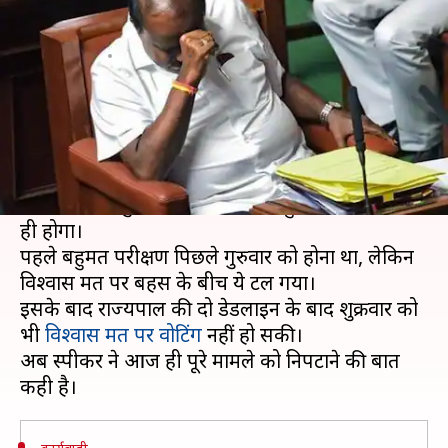
आज ही होगा बहुमत परीक्षण
लेखन
Jul 22, 2019
01:32 pm
मुकुल तोमर
क्या है खबर?
कई दिनों से जारी सियासी नाटक के बीच कर्नाटक
विधानसभा के स्पीकर केआर रमेश कुमार ने आज सदन
की कार्यवाही शुरू होने पर कहा कि बहुमत परीक्षण आज
ही होगा।
पहले बहुमत परीक्षण पिछले गुरुवार को होना था, लेकिन
विश्वास मत पर बहस के बीच ये टल गया।
इसके बाद राज्यपाल की दो डेडलाइन के बाद शुक्रवार को
भी
विश्वास मत पर वोटिंग
नहीं हो सकी।
अब स्पीकर ने आज ही पूरे मामले को निपटाने की बात