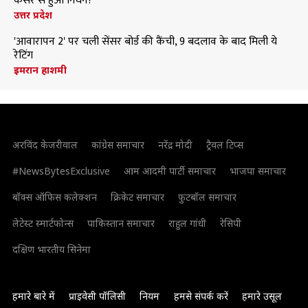
कैंसर से हुआ निधन?
उत्तर प्रदेश
'आवारापन 2' पर चली सेंसर बोर्ड की कैंची, 9 बदलाव के बाद मिली ये
रेटिंग
इमरान हाशमी
अरविंद केजरीवाल
कांग्रेस समाचार
नरेंद्र मोदी
ट्रैवल टिप्स
#NewsBytesExclusive
आम आदमी पार्टी समाचार
भाजपा समाचार
बॉक्स ऑफिस कलेक्शन
क्रिकेट समाचार
फुटबॉल समाचार
लेटेस्ट स्मार्टफोन्स
पाकिस्तान समाचार
राहुल गांधी
रेसिपी
दक्षिण भारतीय सिनेमा
हमारे बारे में
प्राइवेसी पॉलिसी
नियम
हमसे संपर्क करें
हमारे उसूल