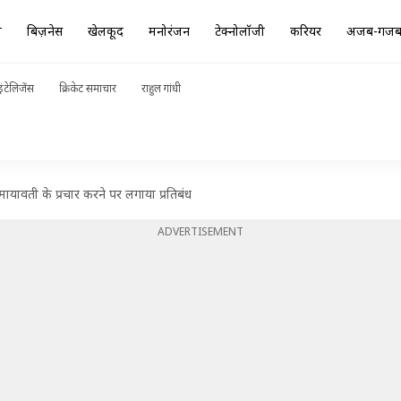
ा
बिज़नेस
खेलकूद
मनोरंजन
टेक्नोलॉजी
करियर
अजब-गज
ंटेलिजेंस
क्रिकेट समाचार
राहुल गांधी
ावती के प्रचार करने पर लगाया प्रतिबंध
ADVERTISEMENT