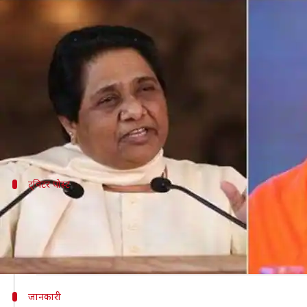
चुनाव आयोग का सख्त एक्शन, योगी और म
लेखन
Apr 15, 2019
04:13 pm
मुकुल तोमर
क्या है खबर?
आपत्तिजनक बयान देने और आचार संहिता का उल्लंघन करने के लि
आयोग ने योगी पर 72 घंटे और मायावती पर 48 घंटे का प्रतिबंध
ट्विटर पोस्ट
चुनाव आयोग का योगी और मायावती पर सख्त
Election Commission bans UP CM Yogi Adityanath and B
for violating Model Code of Conduct by making objecti
— ANI UP (@ANINewsUP)
April 15, 2019
जानकारी