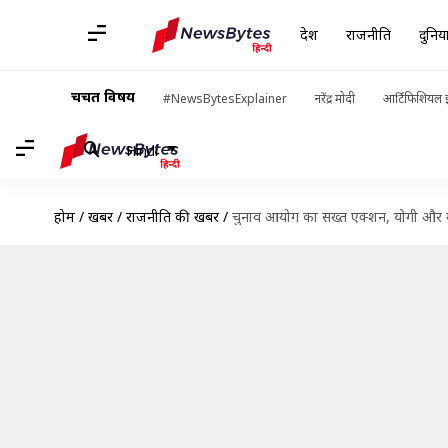
देश
राजनीति
दुनिय
चर्चित विषय
#NewsBytesExplainer
नरेंद्र मोदी
आर्टिफिशियल इ
Hindi
होम
/
खबरें
/
राजनीति की खबरें
/
चुनाव आयोग का सख्त एक्शन, योगी और माय