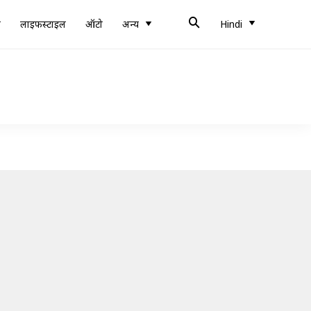
ब
लाइफस्टाइल
ऑटो
अन्य
Hindi