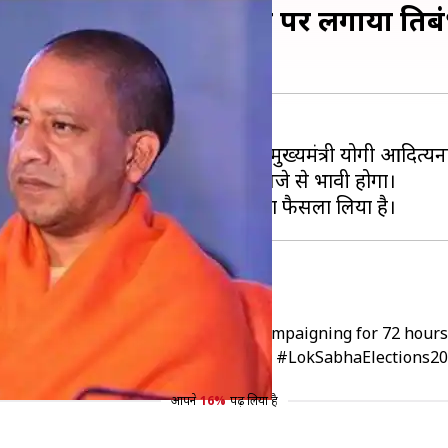
ायावती के प्रचार करने पर लगाया प्रतिब
ए चुनाव आयोग ने उत्तर प्रदेश के मुख्यमंत्री योगी आदित्यनाथ 
 लगाया है। आदेश 16 अप्रैल सुबह 6 बजे से प्रभावी होगा।
 एक्शन
SP chief Mayawati from election campaigning for 72 hours 
onable statements in their speeches.
#LokSabhaElections2
आपने
16%
पढ़ लिया है