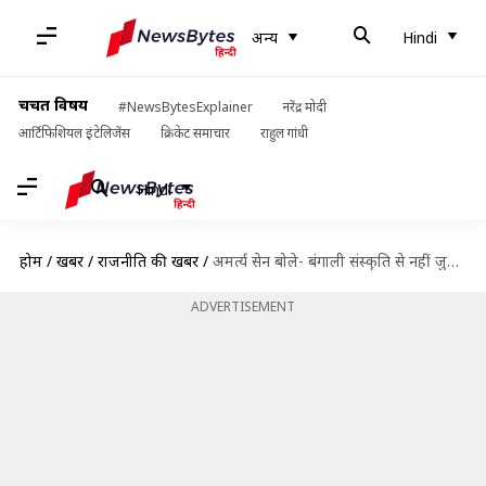
अन्य
Hindi
चर्चित विषय
#NewsBytesExplainer
नरेंद्र मोदी
आर्टिफिशियल इंटेलिजेंस
क्रिकेट समाचार
राहुल गांधी
Hindi
होम
/
खबरें
/
राजनीति की खबरें
/
अमर्त्य सेन बोले- बंगाली संस्कृति से नहीं जुड़ा 'जय श्री राम' नारा, भाजपा ने दिया जवाब
ADVERTISEMENT