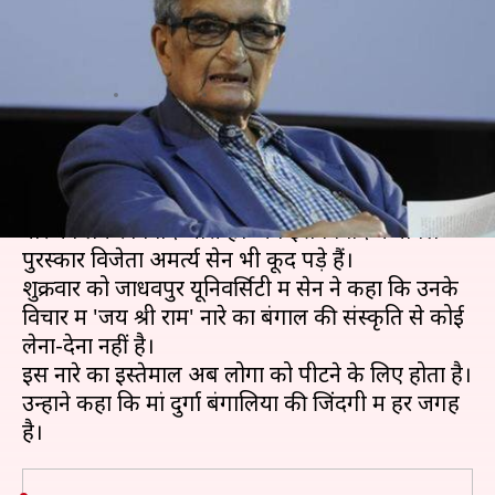
नहीं जुड़ा 'जय श्री राम' नारा, भाजपा
ने दिया जवाब
लेखन
Jul 06, 2019
04:39 pm
प्रमोद कुमार
क्या है खबर?
पिछले कुछ समय से पश्चिम बंगाल में 'जय श्री राम' के
नारे को लेकर विवाद जारी है। अब इस विवाद में नोबल
पुरस्कार विजेता अमर्त्य सेन भी कूद पड़े हैं।
शुक्रवार को जाधवपुर यूनिवर्सिटी में सेन ने कहा कि उनके
विचार में 'जय श्री राम' नारे का बंगाल की संस्कृति से कोई
लेना-देना नहीं है।
इस नारे का इस्तेमाल अब लोगों को पीटने के लिए होता है।
उन्होंने कहा कि मां दुर्गा बंगालियों की जिंदगी में हर जगह