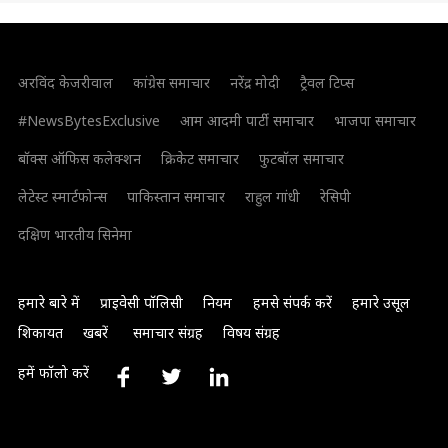
अरविंद केजरीवाल
कांग्रेस समाचार
नरेंद्र मोदी
ट्रैवल टिप्स
#NewsBytesExclusive
आम आदमी पार्टी समाचार
भाजपा समाचार
बॉक्स ऑफिस कलेक्शन
क्रिकेट समाचार
फुटबॉल समाचार
लेटेस्ट स्मार्टफोन्स
पाकिस्तान समाचार
राहुल गांधी
रेसिपी
दक्षिण भारतीय सिनेमा
हमारे बारे में
प्राइवेसी पॉलिसी
नियम
हमसे संपर्क करें
हमारे उसूल
शिकायत
खबरें
समाचार संग्रह
विषय संग्रह
हमें फॉलो करें