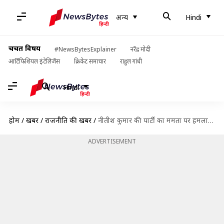
अन्य
Hindi
चर्चित विषय
#NewsBytesExplainer
नरेंद्र मोदी
आर्टिफिशियल इंटेलिजेंस
क्रिकेट समाचार
राहुल गांधी
Hindi
होम
/
खबरें
/
राजनीति की खबरें
/
नीतीश कुमार की पार्टी का ममता पर हमला, कहा- बंगाल को छोटा पाकिस्तान बनने से रोकें
ADVERTISEMENT