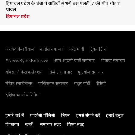
हिमाचल प्रदेश के चंबा में यात्रियों से भरी बस पलटी, 7 की मौत और 11
घायल
हिमाचल प्रदेश
अरविंद केजरीवाल
कांग्रेस समाचार
नरेंद्र मोदी
ट्रैवल टिप्स
#NewsBytesExclusive
आम आदमी पार्टी समाचार
भाजपा समाचार
बॉक्स ऑफिस कलेक्शन
क्रिकेट समाचार
फुटबॉल समाचार
लेटेस्ट स्मार्टफोन्स
पाकिस्तान समाचार
राहुल गांधी
रेसिपी
दक्षिण भारतीय सिनेमा
हमारे बारे में
प्राइवेसी पॉलिसी
नियम
हमसे संपर्क करें
हमारे उसूल
शिकायत
खबरें
समाचार संग्रह
विषय संग्रह