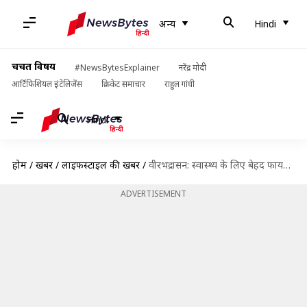
अन्य
Hindi
चर्चित विषय
#NewsBytesExplainer
नरेंद्र मोदी
आर्टिफिशियल इंटेलिजेंस
क्रिकेट समाचार
राहुल गांधी
Hindi
होम
/
खबरें
/
लाइफस्टाइल की खबरें
/
वीरभद्रासन: स्वास्थ्य के लिए बेहद फायदेमंद है यह योगासन, जानिए इससे जुड़ी महत्वपूर्ण बातें
ADVERTISEMENT