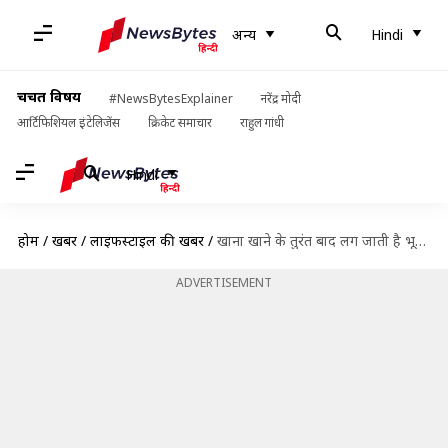
अन्य
Hindi
चर्चित विषय
#NewsBytesExplainer
नरेंद्र मोदी
आर्टिफिशियल इंटेलिजेंस
क्रिकेट समाचार
राहुल गांधी
Hindi
होम
/
खबरें
/
लाइफस्टाइल की खबरें
/
खाना खाने के तुरंत बाद लग जाती है भूख? जानिए ऐसा होने के कारण
ADVERTISEMENT