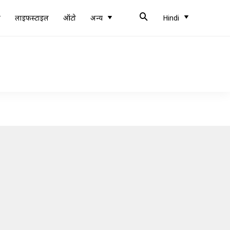
ब
लाइफस्टाइल
ऑटो
अन्य
Hindi