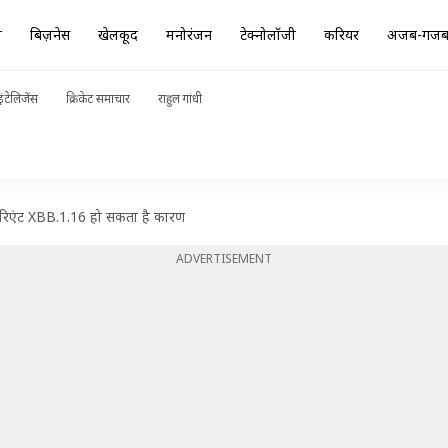
ा
बिज़नेस
खेलकूद
मनोरंजन
टेक्नोलॉजी
करियर
अजब-गज
ंटेलिजेंस
क्रिकेट समाचार
राहुल गांधी
 वेरिएंट XBB.1.16 हो सकता है कारण
ADVERTISEMENT