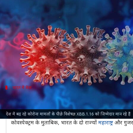
भारत में कोरोना के बढ़ते मामलों के 
लेखन
Mar 15, 2023
07:11 pm
आबिद खान
क्या है खबर?
भारत में बीते कुछ दिनों से
कोरोना वायरस के मामले
फिर से ब
प्रभावित राज्यों में शामिल हैं।
अब तक इसके पीछे
H3N2 इंफ्लुएंजा
वायरस और वायरल बुखा
भारत में केस
XBB.1.16 के भारत में सबसे ज्यादा मामले
कोरोना के वेरिएंट्स पर नजर रखने वाले एक अंतरराष्ट्रीय प्लेटफॉ
देश में बढ़ रहे कोरोना मामलों के पीछे विशेषज्ञ XBB.1.16 को जिम्मेदार मान रहे हैं
15 और सिंगापुर में 14 मामले मिले हैं।
कोवस्पेक्ट्रम के मुताबिक, भारत के दो राज्यों
महाराष्ट्र
और गुजरात 