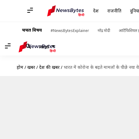
देश
राजनीति
दुनिय
चर्चित विषय
#NewsBytesExplainer
नरेंद्र मोदी
आर्टिफिशियल इ
Hindi
होम
/
खबरें
/
देश की खबरें
/
भारत में कोरोना के बढ़ते मामलों के पीछे नया