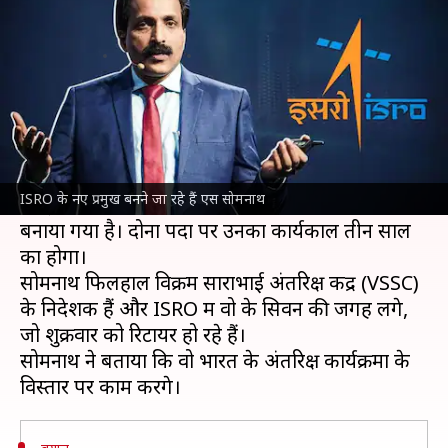
रहे हैं एस सोमनाथ?
लेखन
Jan 13, 2022
05:27 pm
प्रमोद कुमार
क्या है खबर?
केंद्र सरकार ने रॉकेट वैज्ञानिक एस सोमनाथ को भारतीय
अंतरिक्ष अनुसंधान संगठन (
ISRO
) का नया प्रमुख बनाया
ISRO के नए प्रमुख बनने जा रहे हैं एस सोमनाथ
है। इसके अलावा उन्हें अंतरिक्ष विभाग का सचिव भी
बनाया गया है। दोनों पदों पर उनका कार्यकाल तीन साल
का होगा।
सोमनाथ फिलहाल विक्रम साराभाई अंतरिक्ष केंद्र (VSSC)
के निदेशक हैं और ISRO में वो के सिवन की जगह लेंगे,
जो शुक्रवार को रिटायर हो रहे हैं।
सोमनाथ ने बताया कि वो भारत के अंतरिक्ष कार्यक्रमों के