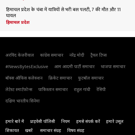
हिमाचल प्रदेश के चंबा में यात्रियों से भरी बस पलटी, 7 की मौत और 11
घायल
हिमाचल प्रदेश
अरविंद केजरीवाल
कांग्रेस समाचार
नरेंद्र मोदी
ट्रैवल टिप्स
#NewsBytesExclusive
आम आदमी पार्टी समाचार
भाजपा समाचार
बॉक्स ऑफिस कलेक्शन
क्रिकेट समाचार
फुटबॉल समाचार
लेटेस्ट स्मार्टफोन्स
पाकिस्तान समाचार
राहुल गांधी
रेसिपी
दक्षिण भारतीय सिनेमा
हमारे बारे में
प्राइवेसी पॉलिसी
नियम
हमसे संपर्क करें
हमारे उसूल
शिकायत
खबरें
समाचार संग्रह
विषय संग्रह