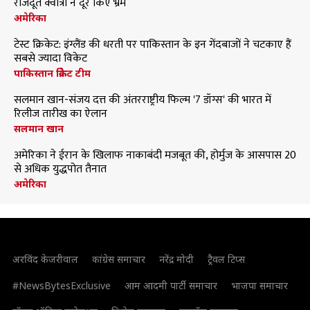
राजदूत क्वात्रा ने दूर किए भ्रम
अमेरिका
टेस्ट क्रिकेट: इंग्लैंड की धरती पर पाकिस्तान के इन गेंदबाजों ने चटकाए हैं
सबसे ज्यादा विकेट
पाकिस्तान क्रिकेट टीम
सलमान खान-संजय दत्त की अंतरराष्ट्रीय फिल्म '7 डॉग्स' की भारत में
रिलीज तारीख का ऐलान
सलमान खान
अमेरिका ने ईरान के खिलाफ नाकाबंदी मजबूत की, होर्मुज के आसपास 20
से अधिक युद्धपोत तैनात
अमेरिका
अरविंद केजरीवाल
कांग्रेस समाचार
नरेंद्र मोदी
ट्रैवल टिप्स
#NewsBytesExclusive
आम आदमी पार्टी समाचार
भाजपा समाचार