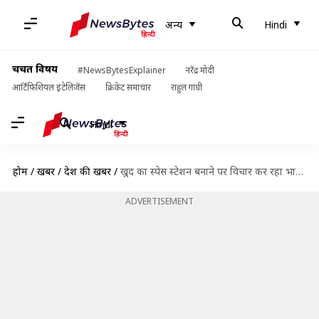
अन्य
Hindi
चर्चित विषय
#NewsBytesExplainer
नरेंद्र मोदी
आर्टिफिशियल इंटेलिजेंस
क्रिकेट समाचार
राहुल गांधी
Hindi
होम
/
खबरें
/
देश की खबरें
/
खुद का स्पेस स्टेशन बनाने पर विचार कर रहा भारत, ISRO प्रमुख ने किया खुलासा
ADVERTISEMENT