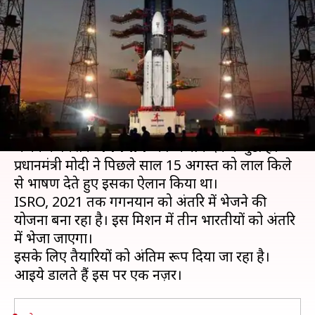
गगनयान में जाएंगे अंतरिक्ष यात्री,
जानें कैसी हैं बाकी तैयारियां
लेखन
Jan 18, 2019
07:21 pm
प्रमोद कुमार
क्या है खबर?
भारतीय अंतरिक्ष अनुसंधान संस्थान (ISRO) अंतरिक्ष में मानव
भेजने के मिशन '
गगनयान
' को अंजाम देने में जुटा है।
प्रधानमंत्री मोदी ने पिछले साल 15 अगस्त को लाल किले
से भाषण देते हुए इसका ऐलान किया था।
ISRO, 2021 तक गगनयान को अंतरिक्ष में भेजने की
योजना बना रहा है। इस मिशन में तीन भारतीयों को अंतरिक्ष
में भेजा जाएगा।
इसके लिए तैयारियों को अंतिम रूप दिया जा रहा है।