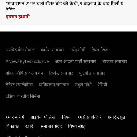
'आवारापन 2' पर चली सेंसर बोर्ड की कैंची, 9 बदलाव के बाद मिली ये
रेटिंग
इमरान हाशमी
अरविंद केजरीवाल
कांग्रेस समाचार
नरेंद्र मोदी
ट्रैवल टिप्स
#NewsBytesExclusive
आम आदमी पार्टी समाचार
भाजपा समाचार
बॉक्स ऑफिस कलेक्शन
क्रिकेट समाचार
फुटबॉल समाचार
लेटेस्ट स्मार्टफोन्स
पाकिस्तान समाचार
राहुल गांधी
रेसिपी
दक्षिण भारतीय सिनेमा
हमारे बारे में
प्राइवेसी पॉलिसी
नियम
हमसे संपर्क करें
हमारे उसूल
शिकायत
खबरें
समाचार संग्रह
विषय संग्रह