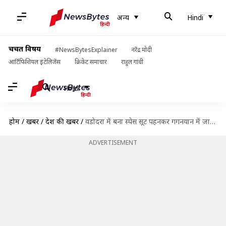
अन्य
Hindi
चर्चित विषय
#NewsBytesExplainer
नरेंद्र मोदी
आर्टिफिशियल इंटेलिजेंस
क्रिकेट समाचार
राहुल गांधी
Hindi
होम
/
खबरें
/
देश की खबरें
/
वडोदरा में बना स्पेस सूट पहनकर गगनयान में जाएंगे अंतरिक्ष यात्री, जानें कैसी हैं बाकी तैयारियां
ADVERTISEMENT