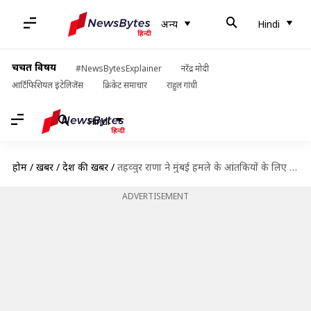
अन्य
Hindi
चर्चित विषय
#NewsBytesExplainer
नरेंद्र मोदी
आर्टिफिशियल इंटेलिजेंस
क्रिकेट समाचार
राहुल गांधी
Hindi
होम
/
खबरें
/
देश की खबरें
/
तहव्वुर राणा ने मुंबई हमले के आंतकियों के लिए मांगा था वीरता पुरस्कार, अमेरिका का खुलासा
ADVERTISEMENT