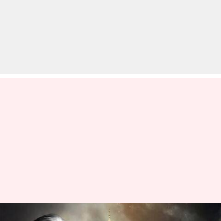
तहव्वुर राणा ने मुंबई हमले के