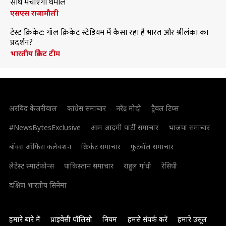
साथ मचाएंगी धमाल
एसएस राजामौली
टेस्ट क्रिकेट: गॉल क्रिकेट स्टेडियम में कैसा रहा है भारत और श्रीलंका का
प्रदर्शन?
भारतीय क्रिकेट टीम
अरविंद केजरीवाल
कांग्रेस समाचार
नरेंद्र मोदी
ट्रैवल टिप्स
#NewsBytesExclusive
आम आदमी पार्टी समाचार
भाजपा समाचार
बॉक्स ऑफिस कलेक्शन
क्रिकेट समाचार
फुटबॉल समाचार
लेटेस्ट स्मार्टफोन्स
पाकिस्तान समाचार
राहुल गांधी
रेसिपी
दक्षिण भारतीय सिनेमा
हमारे बारे में
प्राइवेसी पॉलिसी
नियम
हमसे संपर्क करें
हमारे उसूल