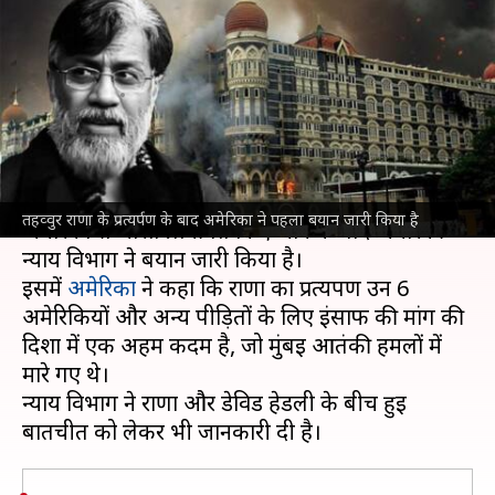
आंतकियों के लिए मांगा था वीरता
पुरस्कार, अमेरिका का खुलासा
लेखन
Apr 11, 2025
01:07 pm
आबिद खान
क्या है खबर?
26/11 मुंबई हमलों के मुख्य आरोपी
तहव्वुर राणा
को
तहव्वुर राणा के प्रत्यर्पण के बाद अमेरिका ने पहला बयान जारी किया है
अमेरिका से भारत प्रत्यर्पित किए जाने के बाद अमेरिकी
न्याय विभाग ने बयान जारी किया है।
इसमें
अमेरिका
ने कहा कि राणा का प्रत्यर्पण उन 6
अमेरिकियों और अन्य पीड़ितों के लिए इंसाफ की मांग की
दिशा में एक अहम कदम है, जो मुंबई आतंकी हमलों में
मारे गए थे।
न्याय विभाग ने राणा और डेविड हेडली के बीच हुई