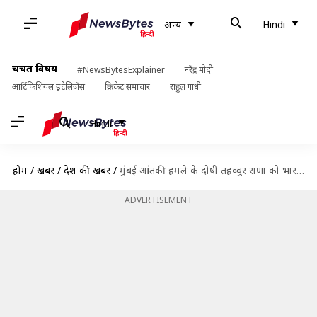
अन्य
Hindi
चर्चित विषय
#NewsBytesExplainer
नरेंद्र मोदी
आर्टिफिशियल इंटेलिजेंस
क्रिकेट समाचार
राहुल गांधी
Hindi
होम
/
खबरें
/
देश की खबरें
/
मुंबई आंतकी हमले के दोषी तहव्वुर राणा को भारत लाया गया, कैसे हैं सुरक्षा के इंतजाम?
ADVERTISEMENT