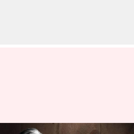
मुंबई आंतकी हमले के दोषी तहव्वुर