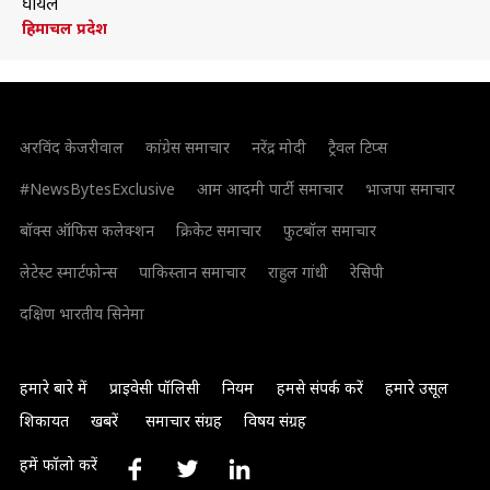
घायल
हिमाचल प्रदेश
अरविंद केजरीवाल
कांग्रेस समाचार
नरेंद्र मोदी
ट्रैवल टिप्स
#NewsBytesExclusive
आम आदमी पार्टी समाचार
भाजपा समाचार
बॉक्स ऑफिस कलेक्शन
क्रिकेट समाचार
फुटबॉल समाचार
लेटेस्ट स्मार्टफोन्स
पाकिस्तान समाचार
राहुल गांधी
रेसिपी
दक्षिण भारतीय सिनेमा
हमारे बारे में
प्राइवेसी पॉलिसी
नियम
हमसे संपर्क करें
हमारे उसूल
शिकायत
खबरें
समाचार संग्रह
विषय संग्रह
हमें फॉलो करें