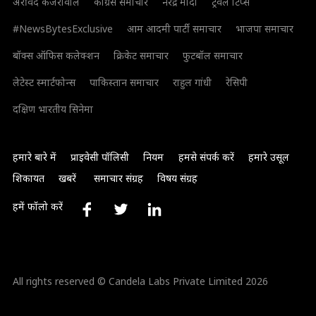
अरविंद केजरीवाल
कांग्रेस समाचार
नरेंद्र मोदी
ट्रैवल टिप्स
#NewsBytesExclusive
आम आदमी पार्टी समाचार
भाजपा समाचार
बॉक्स ऑफिस कलेक्शन
क्रिकेट समाचार
फुटबॉल समाचार
लेटेस्ट स्मार्टफोन्स
पाकिस्तान समाचार
राहुल गांधी
रेसिपी
दक्षिण भारतीय सिनेमा
हमारे बारे में
प्राइवेसी पॉलिसी
नियम
हमसे संपर्क करें
हमारे उसूल
शिकायत
खबरें
समाचार संग्रह
विषय संग्रह
हमें फॉलो करें
All rights reserved © Candela Labs Private Limited 2026