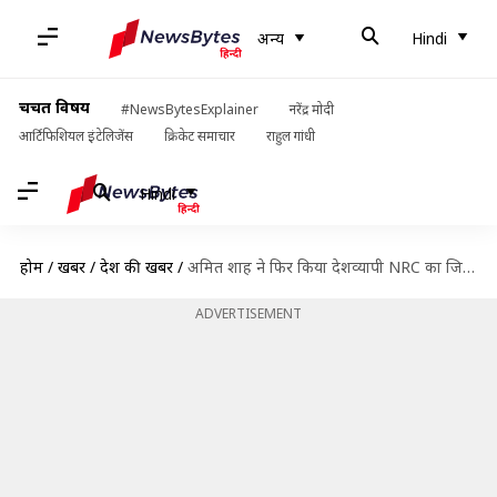
अन्य
Hindi
चर्चित विषय
#NewsBytesExplainer
नरेंद्र मोदी
आर्टिफिशियल इंटेलिजेंस
क्रिकेट समाचार
राहुल गांधी
Hindi
होम
/
खबरें
/
देश की खबरें
/
अमित शाह ने फिर किया देशव्यापी NRC का जिक्र, जानिये इससे जुड़ी हर बड़ी बात
ADVERTISEMENT