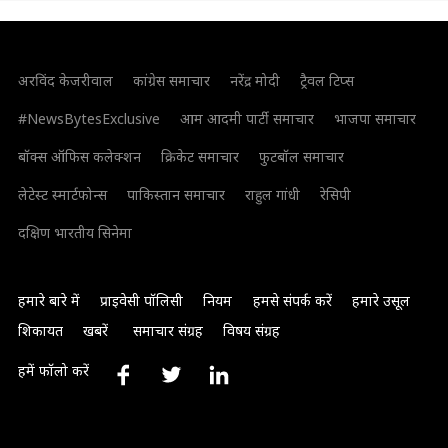
अरविंद केजरीवाल
कांग्रेस समाचार
नरेंद्र मोदी
ट्रैवल टिप्स
#NewsBytesExclusive
आम आदमी पार्टी समाचार
भाजपा समाचार
बॉक्स ऑफिस कलेक्शन
क्रिकेट समाचार
फुटबॉल समाचार
लेटेस्ट स्मार्टफोन्स
पाकिस्तान समाचार
राहुल गांधी
रेसिपी
दक्षिण भारतीय सिनेमा
हमारे बारे में
प्राइवेसी पॉलिसी
नियम
हमसे संपर्क करें
हमारे उसूल
शिकायत
खबरें
समाचार संग्रह
विषय संग्रह
हमें फॉलो करें