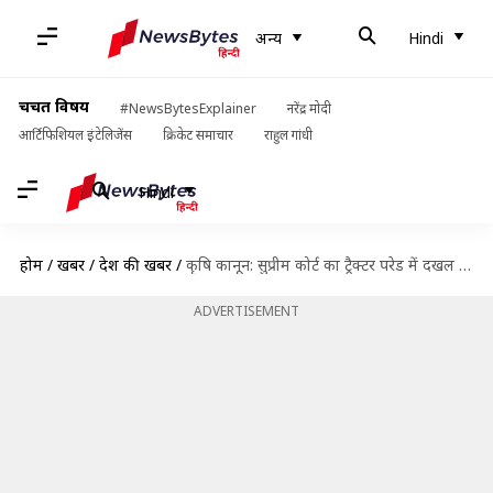
अन्य
Hindi
चर्चित विषय
#NewsBytesExplainer
नरेंद्र मोदी
आर्टिफिशियल इंटेलिजेंस
क्रिकेट समाचार
राहुल गांधी
Hindi
होम
/
खबरें
/
देश की खबरें
/
कृषि कानून: सुप्रीम कोर्ट का ट्रैक्टर परेड में दखल देने से फिर इनकार
ADVERTISEMENT