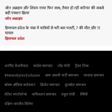
जॉन अब्राहम और शिवम नायर फिर साथ, तैयार हो रही करियर की सबसे
बड़ी एक्शन थ्रिलर
जॉन अब्राहम
हिमाचल प्रदेश के चंबा में यात्रियों से भरी बस पलटी, 7 की मौत और 11
घायल
हिमाचल प्रदेश
अरविंद केजरीवाल
कांग्रेस समाचार
नरेंद्र मोदी
ट्रैवल टिप्स
#NewsBytesExclusive
आम आदमी पार्टी समाचार
भाजपा समाचार
बॉक्स ऑफिस कलेक्शन
क्रिकेट समाचार
फुटबॉल समाचार
लेटेस्ट स्मार्टफोन्स
पाकिस्तान समाचार
राहुल गांधी
रेसिपी
दक्षिण भारतीय सिनेमा