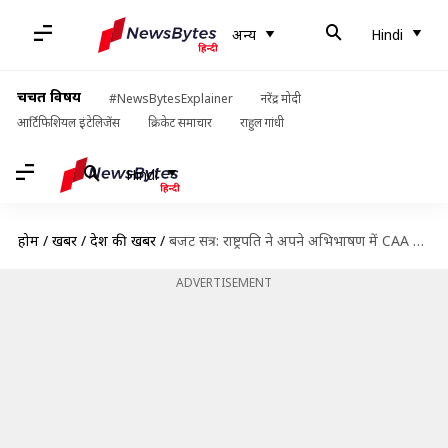
अन्य
Hindi
चर्चित विषय
#NewsBytesExplainer
नरेंद्र मोदी
आर्टिफिशियल इंटेलिजेंस
क्रिकेट समाचार
राहुल गांधी
Hindi
होम
/
खबरें
/
देश की खबरें
/
बजट सत्र: राष्ट्रपति ने अपने अभिभाषण में CAA को बताया ऐतिहासिक, विपक्ष के सांसदों का हंगामा
ADVERTISEMENT