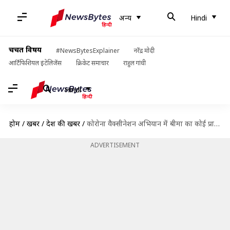
अन्य
Hindi
चर्चित विषय
#NewsBytesExplainer
नरेंद्र मोदी
आर्टिफिशियल इंटेलिजेंस
क्रिकेट समाचार
राहुल गांधी
Hindi
होम
/
खबरें
/
देश की खबरें
/
कोरोना वैक्सीनेशन अभियान में बीमा का कोई प्रावधान नहीं- स्वास्थ्य राज्य मंत्री
ADVERTISEMENT