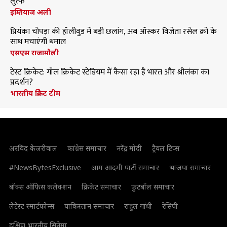
लुत्फ
इम्तियाज अली
प्रियंका चोपड़ा की हॉलीवुड में बड़ी छलांग, अब ऑस्कर विजेता रसेल क्रो के
साथ मचाएंगी धमाल
एसएस राजामौली
टेस्ट क्रिकेट: गॉल क्रिकेट स्टेडियम में कैसा रहा है भारत और श्रीलंका का
प्रदर्शन?
भारतीय क्रिकेट टीम
अरविंद केजरीवाल
कांग्रेस समाचार
नरेंद्र मोदी
ट्रैवल टिप्स
#NewsBytesExclusive
आम आदमी पार्टी समाचार
भाजपा समाचार
बॉक्स ऑफिस कलेक्शन
क्रिकेट समाचार
फुटबॉल समाचार
लेटेस्ट स्मार्टफोन्स
पाकिस्तान समाचार
राहुल गांधी
रेसिपी
दक्षिण भारतीय सिनेमा