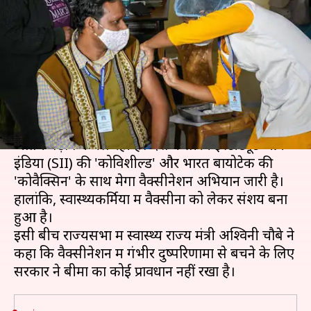
का कोई प्रावधान नहीं- स्वास्थ्य राज्य
मंत्री
लेखन
Feb 09, 2021
05:04 pm
भारत शर्मा
क्या है खबर?
भारत में कोरोना वायरस के खिलाफ जारी जंग अहम और
अंतिम पड़ाव में चल रही है। देश में सीरम इंस्टीट्यूट ऑफ
इंडिया (SII) की 'कोविशील्ड' और भारत बायोटेक की
'कोवैक्सिन' के साथ मेगा वैक्सीनेशन अभियान जारी है।
हालांकि, स्वास्थ्यकर्मियों में वैक्सीनों को लेकर संशय बना
हुआ है।
इसी बीच राज्यसभा में स्वास्थ्य राज्य मंत्री अश्विनी चौबे ने
कहा कि वैक्सीनेशन में गंभीर दुष्परिणामों से बचने के लिए