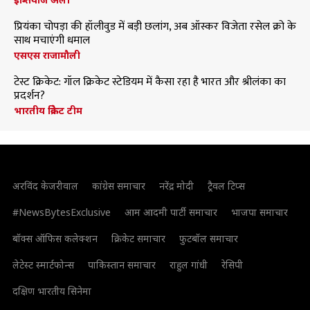
प्रियंका चोपड़ा की हॉलीवुड में बड़ी छलांग, अब ऑस्कर विजेता रसेल क्रो के
साथ मचाएंगी धमाल
एसएस राजामौली
टेस्ट क्रिकेट: गॉल क्रिकेट स्टेडियम में कैसा रहा है भारत और श्रीलंका का
प्रदर्शन?
भारतीय क्रिकेट टीम
अरविंद केजरीवाल
कांग्रेस समाचार
नरेंद्र मोदी
ट्रैवल टिप्स
#NewsBytesExclusive
आम आदमी पार्टी समाचार
भाजपा समाचार
बॉक्स ऑफिस कलेक्शन
क्रिकेट समाचार
फुटबॉल समाचार
लेटेस्ट स्मार्टफोन्स
पाकिस्तान समाचार
राहुल गांधी
रेसिपी
दक्षिण भारतीय सिनेमा