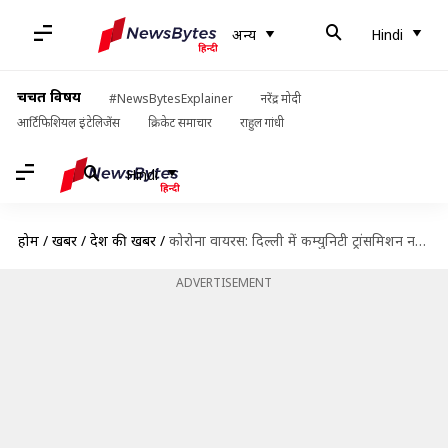
अन्य
Hindi
चर्चित विषय
#NewsBytesExplainer
नरेंद्र मोदी
आर्टिफिशियल इंटेलिजेंस
क्रिकेट समाचार
राहुल गांधी
Hindi
होम
/
खबरें
/
देश की खबरें
/
कोरोना वायरस: दिल्ली में कम्युनिटी ट्रांसमिशन नहीं, 31 जुलाई तक होंगे 5.5 लाख मामले- मनीष सिसोदिया
ADVERTISEMENT