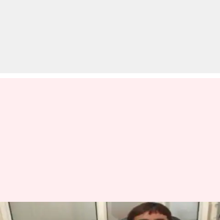
इंदौर: कोरोना वायरस संक्रमित डॉक्टर