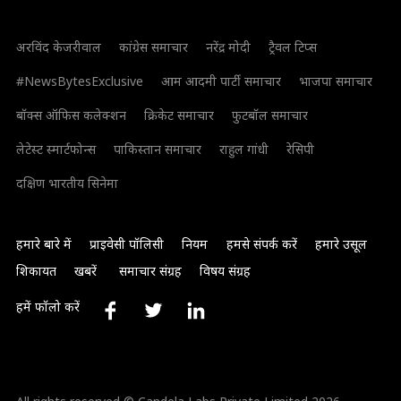
अरविंद केजरीवाल
कांग्रेस समाचार
नरेंद्र मोदी
ट्रैवल टिप्स
#NewsBytesExclusive
आम आदमी पार्टी समाचार
भाजपा समाचार
बॉक्स ऑफिस कलेक्शन
क्रिकेट समाचार
फुटबॉल समाचार
लेटेस्ट स्मार्टफोन्स
पाकिस्तान समाचार
राहुल गांधी
रेसिपी
दक्षिण भारतीय सिनेमा
हमारे बारे में
प्राइवेसी पॉलिसी
नियम
हमसे संपर्क करें
हमारे उसूल
शिकायत
खबरें
समाचार संग्रह
विषय संग्रह
हमें फॉलो करें