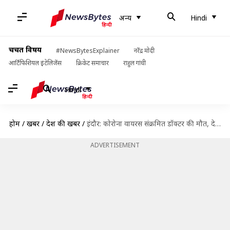
अन्य
Hindi
चर्चित विषय
#NewsBytesExplainer
नरेंद्र मोदी
आर्टिफिशियल इंटेलिजेंस
क्रिकेट समाचार
राहुल गांधी
Hindi
होम
/
खबरें
/
देश की खबरें
/
इंदौर: कोरोना वायरस संक्रमित डॉक्टर की मौत, देश में ऐसा पहला मामला
ADVERTISEMENT