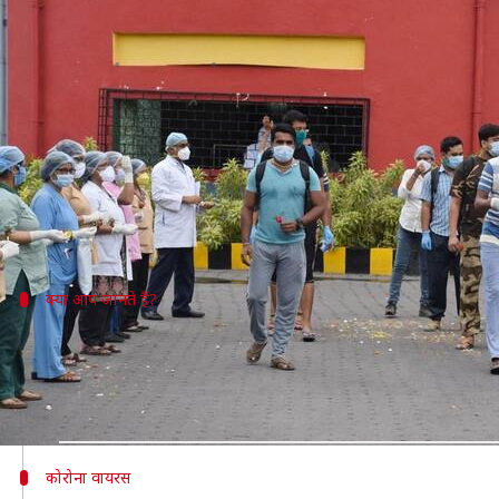
कोरोना वायरस: सात दिनों में नए मरीजों
लेखन
Oct 10, 2020
04:45 pm
प्रमोद कुमार
क्या है खबर?
देश में बीते सात दिनों से कोरोना वायरस से ठीक होने वाले 
वहीं बीते 22 दिनों में से 17 ऐसे रहे हैं, जब कोरोना के नए म
क्या आप जानते हैं?
देश में अब तक लगभग 60 लाख लोग ठीक हुए
शुक्रवार की बात करें तो 73,272 नए मरीजों में संक्रमण की पुष्ट
कुल संख्या 59,88,822 हो गई है।
कोरोना वायरस