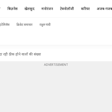
ा
बिज़नेस
खेलकूद
मनोरंजन
टेक्नोलॉजी
करियर
अजब-गज
ंटेलिजेंस
क्रिकेट समाचार
राहुल गांधी
दा रही ठीक होने वालों की संख्या
ADVERTISEMENT