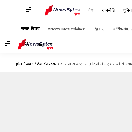
देश
राजनीति
दुनिय
चर्चित विषय
#NewsBytesExplainer
नरेंद्र मोदी
आर्टिफिशियल इ
Hindi
होम
/
खबरें
/
देश की खबरें
/
कोरोना वायरस: सात दिनों में नए मरीजों से ज्या