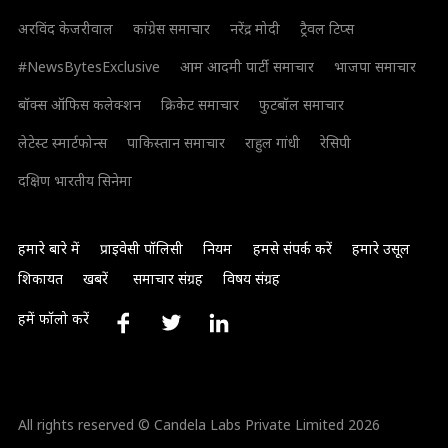
अरविंद केजरीवाल
कांग्रेस समाचार
नरेंद्र मोदी
ट्रैवल टिप्स
#NewsBytesExclusive
आम आदमी पार्टी समाचार
भाजपा समाचार
बॉक्स ऑफिस कलेक्शन
क्रिकेट समाचार
फुटबॉल समाचार
लेटेस्ट स्मार्टफोन्स
पाकिस्तान समाचार
राहुल गांधी
रेसिपी
दक्षिण भारतीय सिनेमा
हमारे बारे में
प्राइवेसी पॉलिसी
नियम
हमसे संपर्क करें
हमारे उसूल
शिकायत
खबरें
समाचार संग्रह
विषय संग्रह
हमें फॉलो करें
All rights reserved © Candela Labs Private Limited 2026