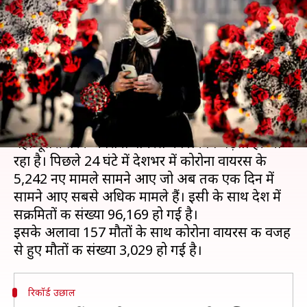
घंटे में कोरोना वायरस के रिकॉर्ड
5,242 नए मामले
लेखन
May 18, 2020
03:08 pm
मुकुल तोमर
क्या है खबर?
एक तरफ देशभर की सरकारें लॉकडाउन में ढील दे रही हैं,
वहीं दूसरी तरफ कोरोना वायरस का प्रकोप बढ़ता ही जा
रहा है। पिछले 24 घंटे में देशभर में कोरोना वायरस के
5,242 नए मामले सामने आए जो अब तक एक दिन में
सामने आए सबसे अधिक मामले हैं। इसी के साथ देश में
सक्रमितों की संख्या 96,169 हो गई है।
इसके अलावा 157 मौतों के साथ कोरोना वायरस की वजह
रिकॉर्ड उछाल