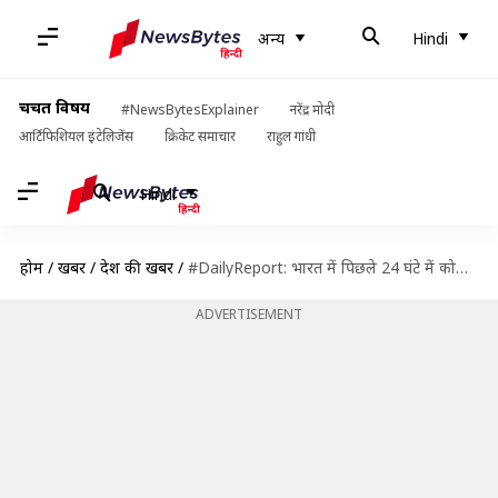
अन्य
Hindi
चर्चित विषय
#NewsBytesExplainer
नरेंद्र मोदी
आर्टिफिशियल इंटेलिजेंस
क्रिकेट समाचार
राहुल गांधी
Hindi
होम
/
खबरें
/
देश की खबरें
/
#DailyReport: भारत में पिछले 24 घंटे में कोरोना वायरस के रिकॉर्ड 5,242 नए मामले
ADVERTISEMENT