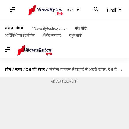
अन्य
Hindi
चर्चित विषय
#NewsBytesExplainer
नरेंद्र मोदी
आर्टिफिशियल इंटेलिजेंस
क्रिकेट समाचार
राहुल गांधी
Hindi
होम
/
खबरें
/
देश की खबरें
/
कोरोना वायरस से लड़ाई में अच्छी खबर, देश के 14 राज्यों में कम हुए सक्रिय मामले
ADVERTISEMENT