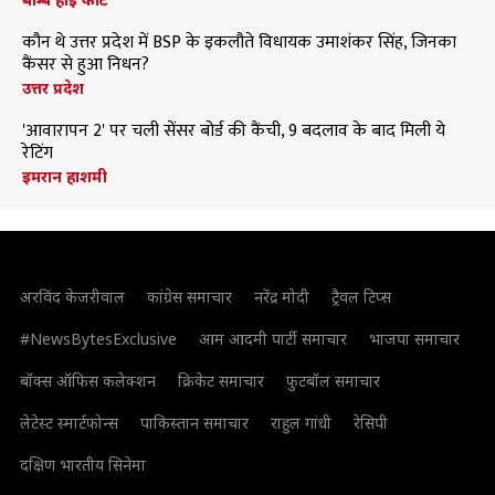
कौन थे उत्तर प्रदेश में BSP के इकलौते विधायक उमाशंकर सिंह, जिनका
कैंसर से हुआ निधन?
उत्तर प्रदेश
'आवारापन 2' पर चली सेंसर बोर्ड की कैंची, 9 बदलाव के बाद मिली ये
रेटिंग
इमरान हाशमी
अरविंद केजरीवाल
कांग्रेस समाचार
नरेंद्र मोदी
ट्रैवल टिप्स
#NewsBytesExclusive
आम आदमी पार्टी समाचार
भाजपा समाचार
बॉक्स ऑफिस कलेक्शन
क्रिकेट समाचार
फुटबॉल समाचार
लेटेस्ट स्मार्टफोन्स
पाकिस्तान समाचार
राहुल गांधी
रेसिपी
दक्षिण भारतीय सिनेमा