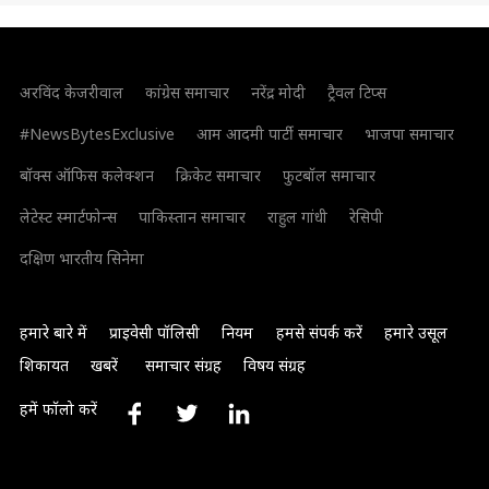
अरविंद केजरीवाल
कांग्रेस समाचार
नरेंद्र मोदी
ट्रैवल टिप्स
#NewsBytesExclusive
आम आदमी पार्टी समाचार
भाजपा समाचार
बॉक्स ऑफिस कलेक्शन
क्रिकेट समाचार
फुटबॉल समाचार
लेटेस्ट स्मार्टफोन्स
पाकिस्तान समाचार
राहुल गांधी
रेसिपी
दक्षिण भारतीय सिनेमा
हमारे बारे में
प्राइवेसी पॉलिसी
नियम
हमसे संपर्क करें
हमारे उसूल
शिकायत
खबरें
समाचार संग्रह
विषय संग्रह
हमें फॉलो करें