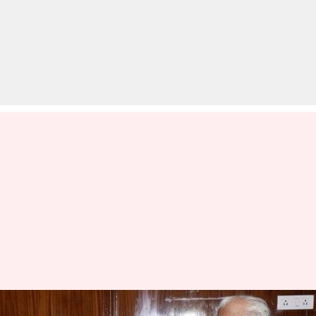
हरियाणा: हांसी और गोहाना बन