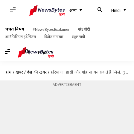
अन्य
Hindi
चर्चित विषय
#NewsBytesExplainer
नरेंद्र मोदी
आर्टिफिशियल इंटेलिजेंस
क्रिकेट समाचार
राहुल गांधी
Hindi
होम
/
खबरें
/
देश की खबरें
/
हरियाणा: हांसी और गोहाना बन सकते हैं जिले, दुष्यंत की अध्यक्षता वाली समिति कर रही विचार
ADVERTISEMENT