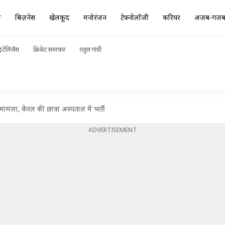
ा
बिज़नेस
खेलकूद
मनोरंजन
टेक्नोलॉजी
करियर
अजब-गज
ंटेलिजेंस
क्रिकेट समाचार
राहुल गांधी
मला, केरल की छात्रा अस्पताल में भर्ती
ADVERTISEMENT