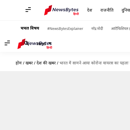
देश
राजनीति
दुनिय
चर्चित विषय
#NewsBytesExplainer
नरेंद्र मोदी
आर्टिफिशियल इ
Hindi
होम
/
खबरें
/
देश की खबरें
/
भारत में सामने आया कोरोना वायरस का पहला मा