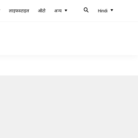
ब
लाइफस्टाइल
ऑटो
अन्य
Hindi