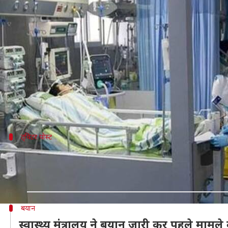
भारत में सामने आया कोरोना वायरस का 
लेखन
Jan 30, 2020
03:22 pm
मुकुल तोमर
क्या है खबर?
चीन का कोरोना वायरस भारत पहुंच गया है। गुरूवार को स्वास्थ
चीन के वुहान से केरल वापस लौटी एक छात्रा में इस वायरस 
ट्विटर पोस्ट
भारत पहुंचा कोरोना वायरस
केरल में कोरोना वायरस का एक मामला सामने आया है। संक्रमित छात्र चीन
— ANI_HindiNews (@AHindinews)
January 30, 2020
बयान
स्वास्थ्य मंत्रालय ने बयान जारी कर पहले मामले क