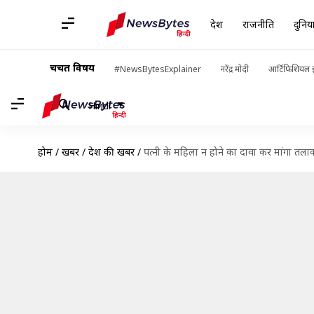
देश
राजनीति
दुनिय
चर्चित विषय
#NewsBytesExplainer
नरेंद्र मोदी
आर्टिफिशियल इ
Hindi
होम
/
खबरें
/
देश की खबरें
/
पत्नी के महिला न होने का दावा कर मांगा तलाक,