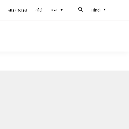
ब
लाइफस्टाइल
ऑटो
अन्य
Hindi