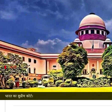
पत्नी के महिला न होने का दावा कर मांग
लेखन
Mar 14, 2022
02:54 pm
भारत शर्मा
क्या है खबर?
सुप्रीम कोर्ट
में पति द्वारा दायर तलाक की मांग वाली याचिका प
पति की याचिका पर सुप्रीम कोर्ट ने गत शुक्रवार को महिला 
पति का कहना है कि उसकी पत्नी ने सच्चाई छिपाकर उसे
धो
शादी
साल 2016 में हुई थी याचिकाकर्ता की शादी
अधिवक्ता प्रवीण स्वरूप के जरिए दायर की गई याचिका में कहा 
शादी के बाद पत्नी कुछ दिनों तक मासिक धर्म का बहाना बना
भारत का सुप्रीम कोर्ट।
छह दिन बाद जब वह वापस लौटी तो याचिकाकर्ता ने संबंध बनाने