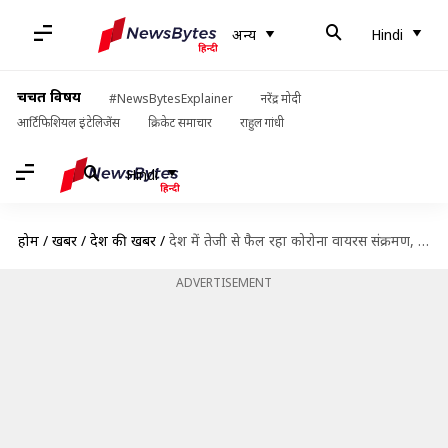
अन्य
Hindi
चर्चित विषय
#NewsBytesExplainer
नरेंद्र मोदी
आर्टिफिशियल इंटेलिजेंस
क्रिकेट समाचार
राहुल गांधी
Hindi
होम
/
खबरें
/
देश की खबरें
/
देश में तेजी से फैल रहा कोरोना वायरस संक्रमण, मामले दोगुने होने की रफ्तार बढ़ी
ADVERTISEMENT