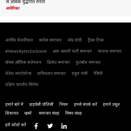
से अधिक युद्धपोत तैनात
अमेरिका
अरविंद केजरीवाल
कांग्रेस समाचार
नरेंद्र मोदी
ट्रैवल टिप्स
#NewsBytesExclusive
आम आदमी पार्टी समाचार
भाजपा समाचार
बॉक्स ऑफिस कलेक्शन
क्रिकेट समाचार
फुटबॉल समाचार
लेटेस्ट स्मार्टफोन्स
पाकिस्तान समाचार
राहुल गांधी
रेसिपी
दक्षिण भारतीय सिनेमा
हमारे बारे में
प्राइवेसी पॉलिसी
नियम
हमसे संपर्क करें
हमारे उसूल
शिकायत
खबरें
समाचार संग्रह
विषय संग्रह
हमें फॉलो करें