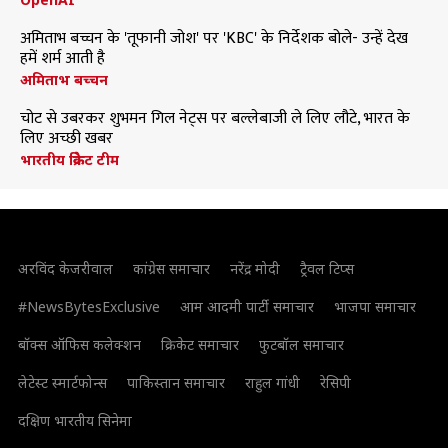
अमिताभ बच्चन के 'तूफानी जोश' पर 'KBC' के निर्देशक बोले- उन्हें देख
हमें शर्म आती है
अमिताभ बच्चन
चोट से उबरकर शुभमन गिल नेट्स पर बल्लेबाजी ले लिए लौटे, भारत के
लिए अच्छी खबर
भारतीय क्रिकेट टीम
अरविंद केजरीवाल
कांग्रेस समाचार
नरेंद्र मोदी
ट्रैवल टिप्स
#NewsBytesExclusive
आम आदमी पार्टी समाचार
भाजपा समाचार
बॉक्स ऑफिस कलेक्शन
क्रिकेट समाचार
फुटबॉल समाचार
लेटेस्ट स्मार्टफोन्स
पाकिस्तान समाचार
राहुल गांधी
रेसिपी
दक्षिण भारतीय सिनेमा