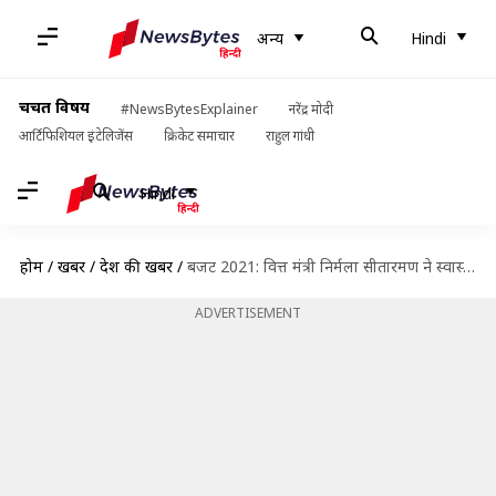
अन्य
Hindi
चर्चित विषय
#NewsBytesExplainer
नरेंद्र मोदी
आर्टिफिशियल इंटेलिजेंस
क्रिकेट समाचार
राहुल गांधी
Hindi
होम
/
खबरें
/
देश की खबरें
/
बजट 2021: वित्त मंत्री निर्मला सीतारमण ने स्वास्थ्य क्षेत्र के लिए क्या-क्या ऐलान किए?
ADVERTISEMENT