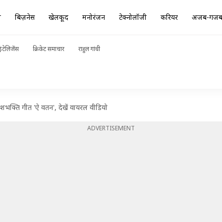
ा
बिज़नेस
खेलकूद
मनोरंजन
टेक्नोलॉजी
करियर
अजब-गज
ंटेलिजेंस
क्रिकेट समाचार
राहुल गांधी
देशभक्ति गीत 'ऐ वतन', देखें वायरल वीडियो
ADVERTISEMENT