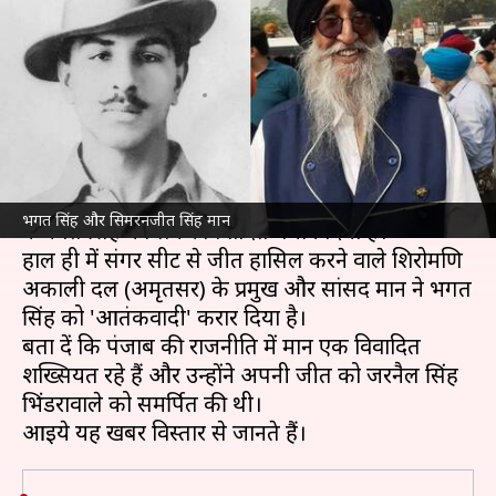
भगत सिंह को 'आतंकवादी' बताया,
हो रही निंदा
लेखन
Jul 16, 2022
10:31 am
प्रमोद कुमार
क्या है खबर?
पंजाब के संगरूर से लोकसभा सांसद
सिमरनजीत सिंह मान
भगत सिंह और सिमरनजीत सिंह मान
ने भगत सिंह को लेकर विवादित बयान दिया है।
हाल ही में संगरूर सीट से जीत हासिल करने वाले शिरोमणि
अकाली दल (अमृतसर) के प्रमुख और सांसद मान ने भगत
सिंह को 'आतंकवादी' करार दिया है।
बता दें कि पंजाब की राजनीति में मान एक विवादित
शख्सियत रहे हैं और उन्होंने अपनी जीत को जरनैल सिंह
भिंडरावाले को समर्पित की थी।