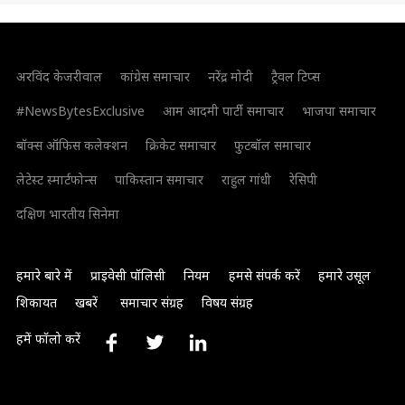
अरविंद केजरीवाल
कांग्रेस समाचार
नरेंद्र मोदी
ट्रैवल टिप्स
#NewsBytesExclusive
आम आदमी पार्टी समाचार
भाजपा समाचार
बॉक्स ऑफिस कलेक्शन
क्रिकेट समाचार
फुटबॉल समाचार
लेटेस्ट स्मार्टफोन्स
पाकिस्तान समाचार
राहुल गांधी
रेसिपी
दक्षिण भारतीय सिनेमा
हमारे बारे में
प्राइवेसी पॉलिसी
नियम
हमसे संपर्क करें
हमारे उसूल
शिकायत
खबरें
समाचार संग्रह
विषय संग्रह
हमें फॉलो करें