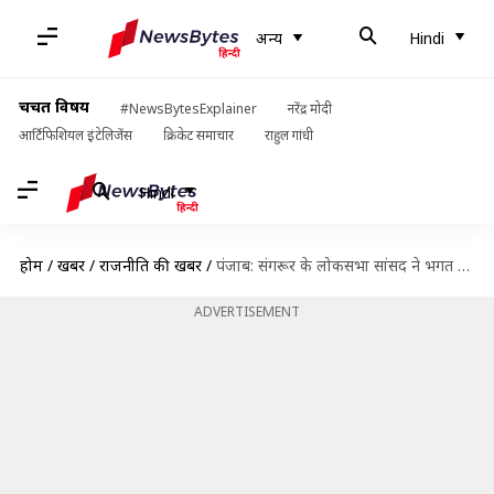
अन्य
Hindi
चर्चित विषय
#NewsBytesExplainer
नरेंद्र मोदी
आर्टिफिशियल इंटेलिजेंस
क्रिकेट समाचार
राहुल गांधी
Hindi
होम
/
खबरें
/
राजनीति की खबरें
/
पंजाब: संगरूर के लोकसभा सांसद ने भगत सिंह को 'आतंकवादी' बताया, हो रही निंदा
ADVERTISEMENT