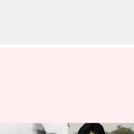
पंजाब: संगरूर के लोकसभा सांसद ने