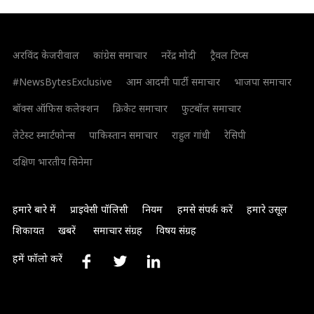
अरविंद केजरीवाल
कांग्रेस समाचार
नरेंद्र मोदी
ट्रैवल टिप्स
#NewsBytesExclusive
आम आदमी पार्टी समाचार
भाजपा समाचार
बॉक्स ऑफिस कलेक्शन
क्रिकेट समाचार
फुटबॉल समाचार
लेटेस्ट स्मार्टफोन्स
पाकिस्तान समाचार
राहुल गांधी
रेसिपी
दक्षिण भारतीय सिनेमा
हमारे बारे में
प्राइवेसी पॉलिसी
नियम
हमसे संपर्क करें
हमारे उसूल
शिकायत
खबरें
समाचार संग्रह
विषय संग्रह
हमें फॉलो करें