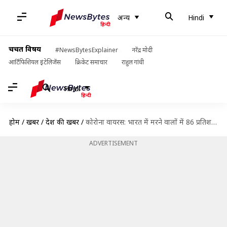
अन्य
Hindi
चर्चित विषय
#NewsBytesExplainer
नरेंद्र मोदी
आर्टिफिशियल इंटेलिजेंस
क्रिकेट समाचार
राहुल गांधी
Hindi
होम
/
खबरें
/
देश की खबरें
/
कोरोना वायरस: भारत में मरने वालों में 86 प्रतिशत को थी पहले से बीमारी
ADVERTISEMENT