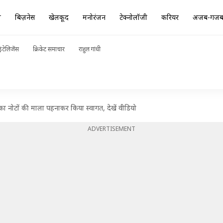
ा
बिज़नेस
खेलकूद
मनोरंजन
टेक्नोलॉजी
करियर
अजब-गज
ंटेलिजेंस
क्रिकेट समाचार
राहुल गांधी
का नोटों की माला पहनाकर किया स्वागत, देखें वीडियो
ADVERTISEMENT