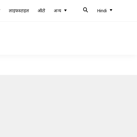
ब
लाइफस्टाइल
ऑटो
अन्य
Hindi