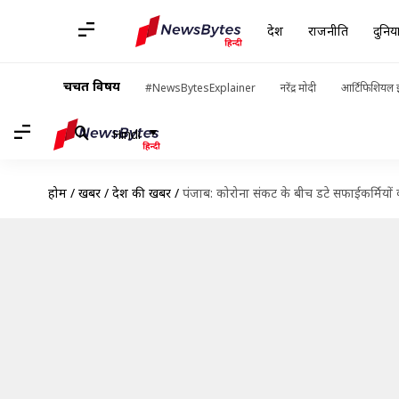
देश
राजनीति
दुनिय
चर्चित विषय
#NewsBytesExplainer
नरेंद्र मोदी
आर्टिफिशियल इ
Hindi
होम
/
खबरें
/
देश की खबरें
/
पंजाब: कोरोना संकट के बीच डटे सफाईकर्मियों 