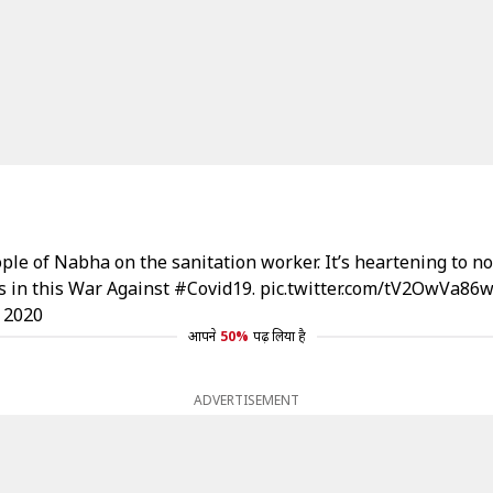
le of Nabha on the sanitation worker. It’s heartening to no
rs in this War Against
#Covid19
.
pic.twitter.com/tV2OwVa86
 2020
आपने
50%
पढ़ लिया है
ADVERTISEMENT