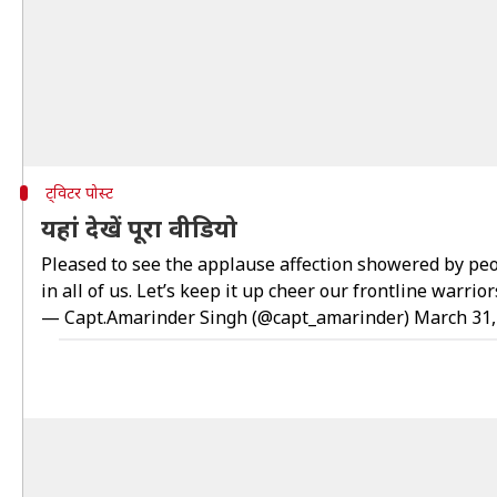
ट्विटर पोस्ट
यहां देखें पूरा वीडियो
Pleased to see the applause affection showered by peop
in all of us. Let’s keep it up cheer our frontline warrio
— Capt.Amarinder Singh (@capt_amarinder)
March 31,