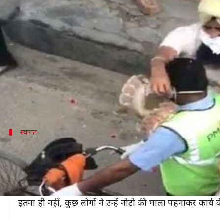
पंजाब: कोरोना संकट के बीच डटे सफाईक
लेखन
Apr 01, 2020
01:22 pm
भारत शर्मा
क्या है खबर?
पूरा देश कोरोना वायरस (COVID-19) महामारी से लड़ रहा है।
इस बीच कुछ लोग ऐसे भी हैं, जो इस घड़ी में घरों से बाहर 
स्वागत
सफाईकर्मियों के पहुंचते ही लोगों ने छतों से ब
पटियाला के नाभा में मंगलवार को जब सफाईकर्मी सफाई के लिए
कोरोना संक्रमण के बीच अपने कार्य के प्रति सफाईकर्मियों के 
इस दौरान अधिकतर लोगों ने तालियां बजाकर उनके कार्य को सम
इतना ही नहीं, कुछ लोगों ने उन्हें नोटो की माला पहनाकर कार्य