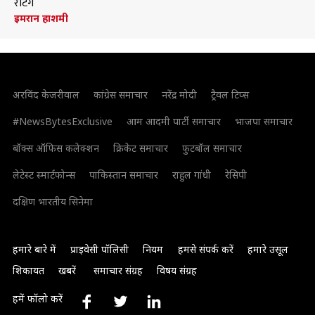
रेटिंग
इमरान हाशमी
अरविंद केजरीवाल
कांग्रेस समाचार
नरेंद्र मोदी
ट्रैवल टिप्स
#NewsBytesExclusive
आम आदमी पार्टी समाचार
भाजपा समाचार
बॉक्स ऑफिस कलेक्शन
क्रिकेट समाचार
फुटबॉल समाचार
लेटेस्ट स्मार्टफोन्स
पाकिस्तान समाचार
राहुल गांधी
रेसिपी
दक्षिण भारतीय सिनेमा
हमारे बारे में
प्राइवेसी पॉलिसी
नियम
हमसे संपर्क करें
हमारे उसूल
शिकायत
खबरें
समाचार संग्रह
विषय संग्रह
हमें फॉलो करें