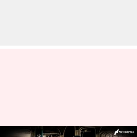
रेलवे की बड़ी घोषणा, अगले 10 दिन