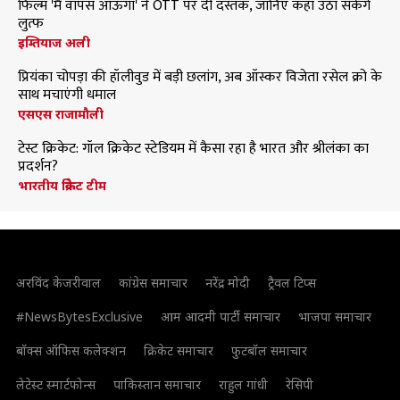
फिल्म 'मैं वापस आऊंगा' ने OTT पर दी दस्तक, जानिए कहां उठा सकेंगे
लुत्फ
इम्तियाज अली
प्रियंका चोपड़ा की हॉलीवुड में बड़ी छलांग, अब ऑस्कर विजेता रसेल क्रो के
साथ मचाएंगी धमाल
एसएस राजामौली
टेस्ट क्रिकेट: गॉल क्रिकेट स्टेडियम में कैसा रहा है भारत और श्रीलंका का
प्रदर्शन?
भारतीय क्रिकेट टीम
अरविंद केजरीवाल
कांग्रेस समाचार
नरेंद्र मोदी
ट्रैवल टिप्स
#NewsBytesExclusive
आम आदमी पार्टी समाचार
भाजपा समाचार
बॉक्स ऑफिस कलेक्शन
क्रिकेट समाचार
फुटबॉल समाचार
लेटेस्ट स्मार्टफोन्स
पाकिस्तान समाचार
राहुल गांधी
रेसिपी