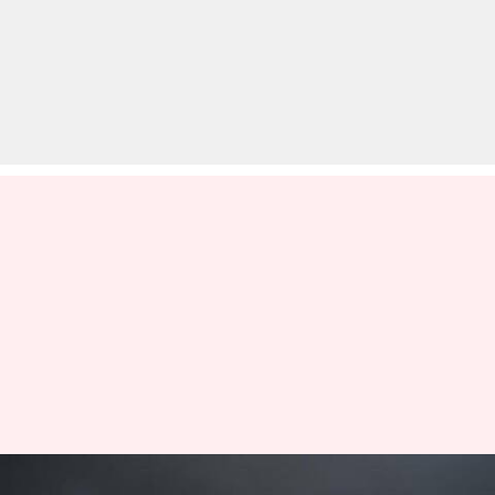
'जवाद' चक्रवात: ओडिशा के 19 जिलों