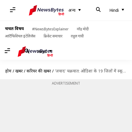
अन्य
Hindi
चर्चित विषय
#NewsBytesExplainer
नरेंद्र मोदी
आर्टिफिशियल इंटेलिजेंस
क्रिकेट समाचार
राहुल गांधी
Hindi
होम
/
खबरें
/
करियर की खबरें
/
'जवाद' चक्रवात: ओडिशा के 19 जिलों में स्कूल बंद, कई राज्यों में UGC-NET परीक्षा रद्द
ADVERTISEMENT