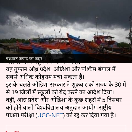
में स्कूल बंद, कई राज्यों में UGC-
NET परीक्षा रद्द
लेखन
Dec 04, 2021
01:18 pm
तौसीफ
क्या है खबर?
बंगाल की खाड़ी में उठे चक्रवात
'जवाद'
के आज उत्तरी
चक्रवात जवाद का कहर
आंध्र प्रदेश में पहुंचने की संभावना है।
यह तूफान आंध्र प्रदेश, ओडिशा और पश्चिम बंगाल में
सबसे अधिक कोहराम मचा सकता है।
इसके चलते ओडिशा सरकार ने शुक्रवार को राज्य के 30 में
से 19 जिलों में स्कूलों को बंद करने का आदेश दिया।
वहीं, आंध्र प्रदेश और ओडिशा के कुछ शहरों में 5 दिसंबर
को होने वाली विश्वविद्यालय अनुदान आयोग-राष्ट्रीय
पात्रता परीक्षा (
UGC-NET