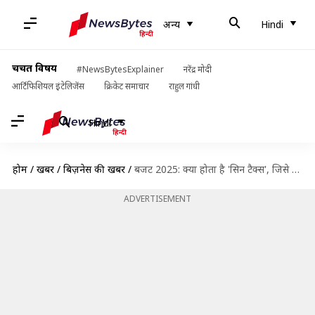
अन्य
Hindi
चर्चित विषय
#NewsBytesExplainer
नरेंद्र मोदी
आर्टिफिशियल इंटेलिजेंस
क्रिकेट समाचार
राहुल गांधी
Hindi
होम
/
खबरें
/
बिज़नेस की खबरें
/
बजट 2025: क्या होता है 'सिन टैक्स', जिसे बढ़ाने का ऐलान कर सकती हैं वित्त मंत्री?
ADVERTISEMENT