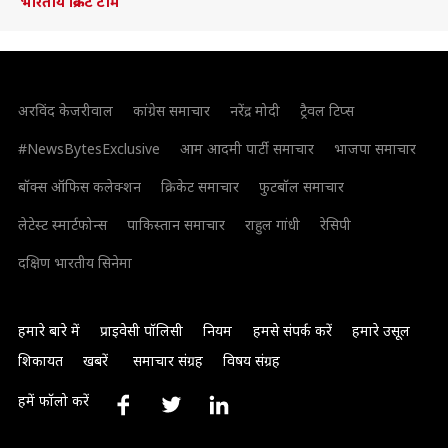
भारतीय क्रिकेट टीम
अरविंद केजरीवाल
कांग्रेस समाचार
नरेंद्र मोदी
ट्रैवल टिप्स
#NewsBytesExclusive
आम आदमी पार्टी समाचार
भाजपा समाचार
बॉक्स ऑफिस कलेक्शन
क्रिकेट समाचार
फुटबॉल समाचार
लेटेस्ट स्मार्टफोन्स
पाकिस्तान समाचार
राहुल गांधी
रेसिपी
दक्षिण भारतीय सिनेमा
हमारे बारे में
प्राइवेसी पॉलिसी
नियम
हमसे संपर्क करें
हमारे उसूल
शिकायत
खबरें
समाचार संग्रह
विषय संग्रह
हमें फॉलो करें