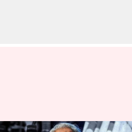
बजट 2025: क्या होता है 'सिन टैक्स',