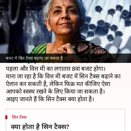
जिसे बढ़ाने का ऐलान कर सकती हैं
वित्त मंत्री?
लेखन
Jan 31, 2025
04:52 pm
आबिद खान
क्या है खबर?
वित्त मंत्री
निर्मला सीतारमण
1 फरवरी को केंद्रीय
बजट
पेश
बजट में सिन टैक्स बढ़ाया जा सकता है
करने जा रही है। ये मोदी सरकार के तीसरे कार्यकाल का
पहला और वित्त मंत्री का लगातार 8वां बजट होगा।
माना जा रहा है कि वित्त मंत्री बजट में सिन टैक्स बढ़ाने का
ऐलान कर सकती है, लेकिन फिक्र मत कीजिए ऐसा
आपको स्वस्थ रखने के लिए किया जा सकता है।
सिन टैक्स
क्या होता है सिन टैक्स?