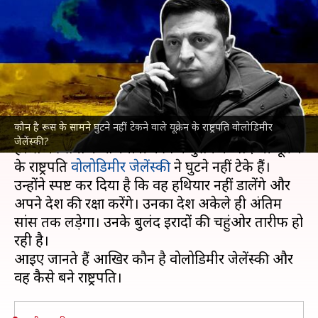
वाले यूक्रेन के राष्ट्रपति वोलोडिमीर
जेलेंस्की?
लेखन
Feb 26, 2022
03:42 pm
भारत शर्मा
क्या है खबर?
कौन है रूस के सामने घुटने नहीं टेकने वाले यूक्रेन के राष्ट्रपति वोलोडिमीर
रूस
और
यूक्रेन
के बीच चल रहे
युद्ध का आज तीसरा दिन
जेलेंस्की?
है। रूस की सेना के राजधानी कीव में घुसने के बाद भी यूक्रेन
के राष्ट्रपति
वोलोडिमीर जेलेंस्की
ने घुटने नहीं टेके हैं।
उन्होंने स्पष्ट कर दिया है कि वह हथियार नहीं डालेंगे और
अपने देश की रक्षा करेंगे। उनका देश अकेले ही अंतिम
सांस तक लड़ेगा। उनके बुलंद इरादों की चहुंओर तारीफ हो
रही है।
आइए जानते हैं आखिर कौन है वोलोडिमीर जेलेंस्की और