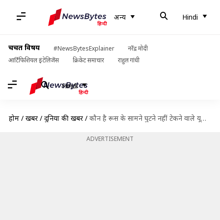
अन्य
Hindi
चर्चित विषय
#NewsBytesExplainer
नरेंद्र मोदी
आर्टिफिशियल इंटेलिजेंस
क्रिकेट समाचार
राहुल गांधी
Hindi
होम
/
खबरें
/
दुनिया की खबरें
/
कौन है रूस के सामने घुटने नहीं टेकने वाले यूक्रेन के राष्ट्रपति वोलोडिमीर जेलेंस्की?
ADVERTISEMENT