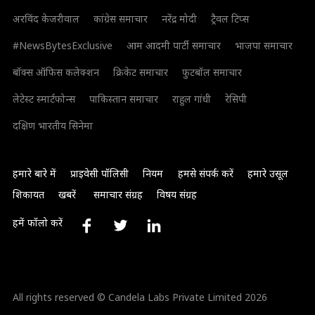
अरविंद केजरीवाल
कांग्रेस समाचार
नरेंद्र मोदी
ट्रैवल टिप्स
#NewsBytesExclusive
आम आदमी पार्टी समाचार
भाजपा समाचार
बॉक्स ऑफिस कलेक्शन
क्रिकेट समाचार
फुटबॉल समाचार
लेटेस्ट स्मार्टफोन्स
पाकिस्तान समाचार
राहुल गांधी
रेसिपी
दक्षिण भारतीय सिनेमा
हमारे बारे में
प्राइवेसी पॉलिसी
नियम
हमसे संपर्क करें
हमारे उसूल
शिकायत
खबरें
समाचार संग्रह
विषय संग्रह
हमें फॉलो करें
All rights reserved © Candela Labs Private Limited 2026