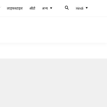
ब
लाइफस्टाइल
ऑटो
अन्य
Hindi