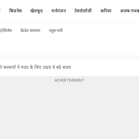
ा
बिज़नेस
खेलकूद
मनोरंजन
टेक्नोलॉजी
करियर
अजब-गज
ंटेलिजेंस
क्रिकेट समाचार
राहुल गांधी
ी सरकारों ने मदद के लिए उठाए ये बड़े कदम
ADVERTISEMENT