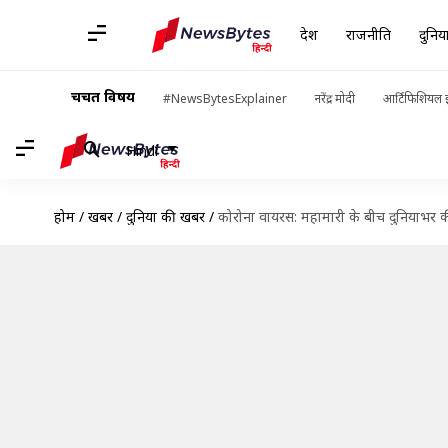
देश
राजनीति
दुनिय
चर्चित विषय
#NewsBytesExplainer
नरेंद्र मोदी
आर्टिफिशियल इ
Hindi
होम
/
खबरें
/
दुनिया की खबरें
/
कोरोना वायरस: महामारी के बीच दुनियाभर क