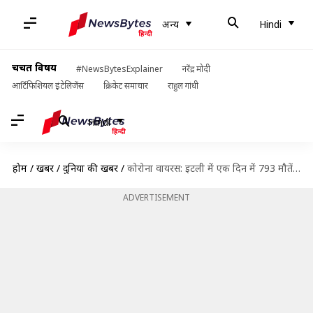
अन्य
Hindi
चर्चित विषय
#NewsBytesExplainer
नरेंद्र मोदी
आर्टिफिशियल इंटेलिजेंस
क्रिकेट समाचार
राहुल गांधी
Hindi
होम
/
खबरें
/
दुनिया की खबरें
/
कोरोना वायरस: इटली में एक दिन में 793 मौतें, दुनियाभर में 3 लाख से ज्यादा मामले
ADVERTISEMENT