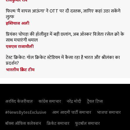
फिल्म 'मैं वापस आऊंगा' ने OTT पर दी दस्तक, जानिए कहां उठा सकेंगे
लुत्फ
इम्तियाज अली
प्रियंका चोपड़ा की हॉलीवुड में बड़ी छलांग, अब ऑस्कर विजेता रसेल क्रो के
साथ मचाएंगी धमाल
एसएस राजामौली
टेस्ट क्रिकेट: गॉल क्रिकेट स्टेडियम में कैसा रहा है भारत और श्रीलंका का
प्रदर्शन?
भारतीय क्रिकेट टीम
अरविंद केजरीवाल
कांग्रेस समाचार
नरेंद्र मोदी
ट्रैवल टिप्स
#NewsBytesExclusive
आम आदमी पार्टी समाचार
भाजपा समाचार
बॉक्स ऑफिस कलेक्शन
क्रिकेट समाचार
फुटबॉल समाचार