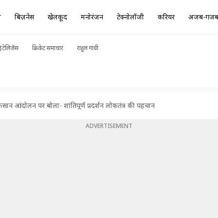
ा
बिज़नेस
खेलकूद
मनोरंजन
टेक्नोलॉजी
करियर
अजब-गज
ंटेलिजेंस
क्रिकेट समाचार
राहुल गांधी
िसान आंदोलन पर बोला- शांतिपूर्ण प्रदर्शन लोकतंत्र की पहचान
ADVERTISEMENT