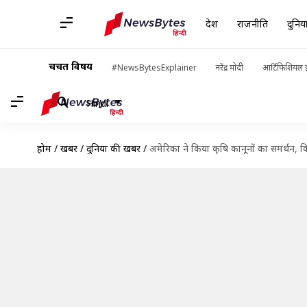
देश
राजनीति
दुनिय
चर्चित विषय
#NewsBytesExplainer
नरेंद्र मोदी
आर्टिफिशियल इ
Hindi
होम
/
खबरें
/
दुनिया की खबरें
/
अमेरिका ने किया कृषि कानूनों का समर्थन, क