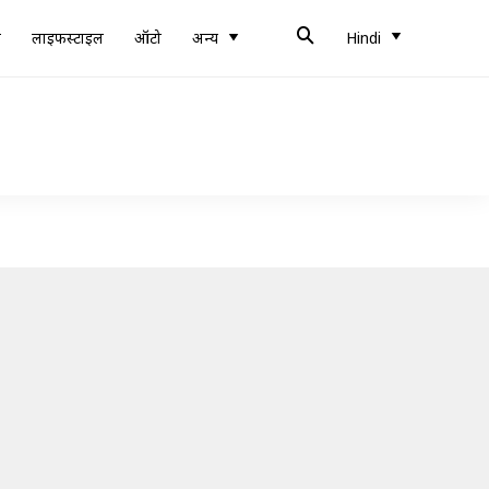
ब
लाइफस्टाइल
ऑटो
अन्य
Hindi